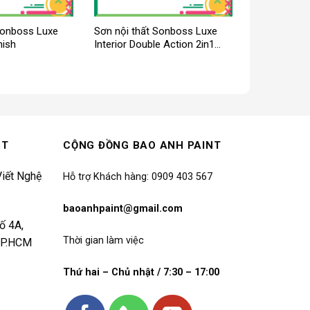
Sonboss Luxe
Sơn nội thất Sonboss Luxe
nish
Interior Double Action 2in1
Matte
NT
CỘNG ĐỒNG BAO ANH PAINT
iết Nghệ
Hỗ trợ Khách hàng: 0909 403 567
baoanhpaint@gmail.com
ố 4A,
Thời gian làm việc
 TP.HCM
Thứ hai – Chủ nhật / 7:30 – 17:00