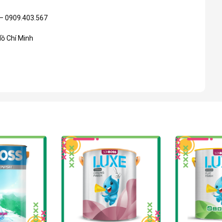
 – 0909.403.567
Hồ Chí Minh