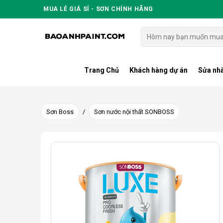
Skip
MUA LẺ GIÁ SỈ - SƠN CHÍNH HÃNG
to
content
Tìm
kiếm:
Trang Chủ
Khách hàng dự án
Sửa nhà
Sơn Boss
/
Sơn nước nội thất SONBOSS