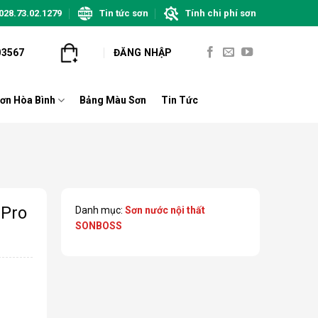
028.73.02.1279
Tin tức sơn
Tính chi phí sơn
03567
ĐĂNG NHẬP
ơn Hòa Bình
Bảng Màu Sơn
Tin Tức
 Pro
Danh mục:
Sơn nước nội thất
SONBOSS