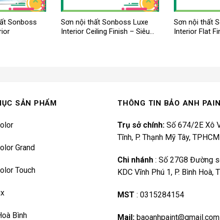
hất Sonboss
Sơn nội thất Sonboss Luxe
Sơn nội thất 
rior
Interior Ceiling Finish – Siêu
Interior Flat Fi
trắng trần
MỤC SẢN PHẨM
THÔNG TIN BẢO ANH PAI
olor
Trụ sở chính:
Số 674/2E Xô V
Tĩnh, P. Thạnh Mỹ Tây, TPHCM
olor Grand
Chi nhánh
:
Số 27G8 Đường s
olor Touch
KDC Vĩnh Phú 1, P. Bình Hoà,
ux
MST
:
0315284154
Hoà Bình
Mail:
baoanhpaint@gmail.com