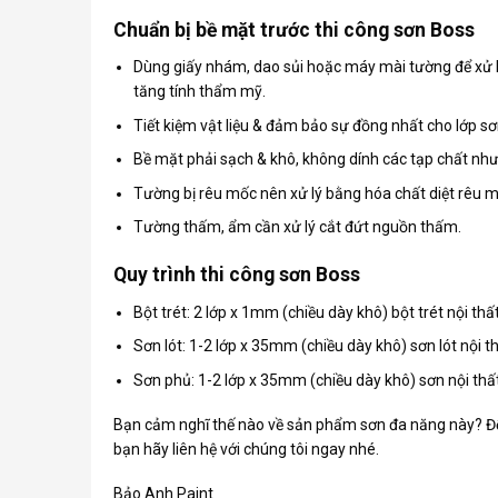
Chuẩn bị bề mặt trước thi công sơn Boss
Dùng giấy nhám, dao sủi hoặc máy mài tường để xử 
tăng tính thẩm mỹ.
Tiết kiệm vật liệu & đảm bảo sự đồng nhất cho lớp sơ
Bề mặt phải sạch & khô, không dính các tạp chất nh
Tường bị rêu mốc nên xử lý bằng hóa chất diệt rêu m
Tường thấm, ẩm cần xử lý cắt đứt nguồn thấm.
Quy trình thi công sơn Boss
Bột trét: 2 lớp x 1mm (chiều dày khô) bột trét nội th
Sơn lót: 1-2 lớp x 35mm (chiều dày khô) sơn lót nội 
Sơn phủ: 1-2 lớp x 35mm (chiều dày khô) sơn nội thất 
Bạn cảm nghĩ thế nào về sản phẩm sơn đa năng này? Để
bạn hãy liên hệ với chúng tôi ngay nhé.
Bảo Anh Paint