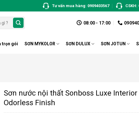
Tư vấn mua hàng: 0909403567
CSKH: 
08:00 - 17:00
09094
 trọn gói
SƠN MYKOLOR
SƠN DULUX
SƠN JOTUN
S
Sơn nước nội thất Sonboss Luxe Interior
Odorless Finish