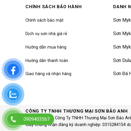
CHÍNH SÁCH BẢO HÀNH
DANH 
Sơn Myk
Chính sách bảo mật
Sơn Myk
Dịch vụ sơn nhà giá rẻ
Sơn Myk
Hướng dẫn mua hàng
Sơn Dul
Hướng dẫn thanh toán
Sơn Đá 
Giao hàng và nhận hàng
CÔNG TY TNHH THƯƠNG MẠI SƠN BẢO ANH
© 1997 – 2020 Công Ty TNHH Thương Mại Sơn Bảo An
0909403567
Giấy chứng nhận đăng ký doanh nghiệp: 0315284154 d