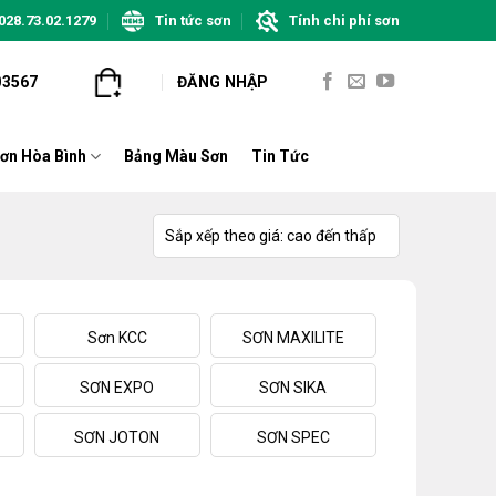
028.73.02.1279
Tin tức sơn
Tính chi phí sơn
03567
ĐĂNG NHẬP
ơn Hòa Bình
Bảng Màu Sơn
Tin Tức
Sơn KCC
SƠN MAXILITE
SƠN EXPO
SƠN SIKA
SƠN JOTON
SƠN SPEC