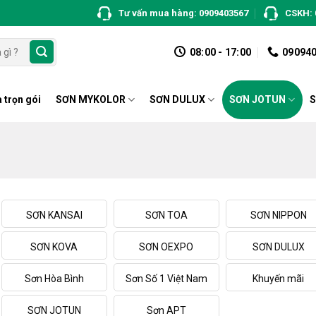
Tư vấn mua hàng: 0909403567
CSKH: 
08:00 - 17:00
09094
 trọn gói
SƠN MYKOLOR
SƠN DULUX
SƠN JOTUN
S
SƠN KANSAI
SƠN TOA
SƠN NIPPON
SƠN KOVA
SƠN OEXPO
SƠN DULUX
Sơn Hòa Bình
Sơn Số 1 Việt Nam
Khuyến mãi
SƠN JOTUN
Sơn APT