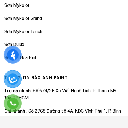
Sơn Mykolor
Sơn Mykolor Grand
Sơn Mykolor Touch
Sơn Dulux
Sơn Đá Hoà Bình
THÔNG TIN BẢO ANH PAINT
Trụ sở chính:
Số 674/2E Xô Viết Nghệ Tĩnh, P. Thạnh Mỹ
Tây, TPHCM
Chi nhánh
:
Số 27G8 Đường số 4A, KDC Vĩnh Phú 1, P. Bình
Hoà, TP.HCM