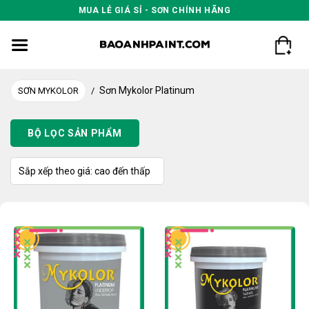
Skip
MUA LẺ GIÁ SỈ - SƠN CHÍNH HÃNG
to
content
Sơn Mykolor Platinum
SƠN MYKOLOR
/
BỘ LỌC SẢN PHẨM