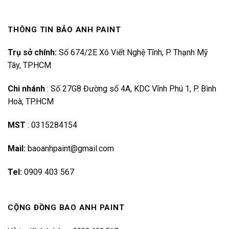
THÔNG TIN BẢO ANH PAINT
Trụ sở chính:
Số 674/2E Xô Viết Nghệ Tĩnh, P. Thạnh Mỹ
Tây, TPHCM
Chi nhánh
:
Số 27G8 Đường số 4A, KDC Vĩnh Phú 1, P. Bình
Hoà, TP.HCM
MST
:
0315284154
Mail:
baoanhpaint@gmail.com
Tel:
0909 403 567
CỘNG ĐỒNG BAO ANH PAINT