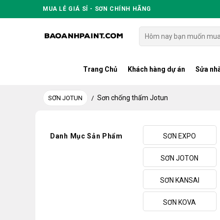
Skip
MUA LẺ GIÁ SỈ - SƠN CHÍNH HÃNG
to
content
Tìm
kiếm:
Trang Chủ
Khách hàng dự án
Sửa nhà
Sơn chống thấm Jotun
SƠN JOTUN
/
Danh Mục Sản Phẩm
SƠN EXPO
SƠN JOTON
SƠN KANSAI
SƠN KOVA