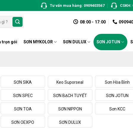
Tư vấn mua hàng: 0909403567
CSKH: 
08:00 - 17:00
09094
 trọn gói
SƠN MYKOLOR
SƠN DULUX
SƠN JOTUN
S
SƠN SIKA
Keo Suporseal
Sơn Hòa Bình
SƠN SPEC
SƠN BẠCH TUYẾT
SƠN JOTUN
SƠN TOA
SƠN NIPPON
Sơn KCC
SƠN OEXPO
SƠN DULUX