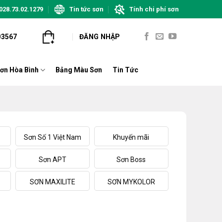
028.73.02.1279
Tin tức sơn
Tính chi phí sơn
03567
ĐĂNG NHẬP
ơn Hòa Bình
Bảng Màu Sơn
Tin Tức
Sơn Số 1 Việt Nam
Khuyến mãi
Sơn APT
Sơn Boss
SƠN MAXILITE
SƠN MYKOLOR