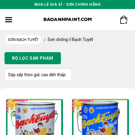
Skip
MUA LẺ GIÁ SỈ - SƠN CHÍNH HÃNG
to
content
Sơn chống rỉ Bạch Tuyết
SƠN BẠCH TUYẾT
/
BỘ LỌC SẢN PHẨM