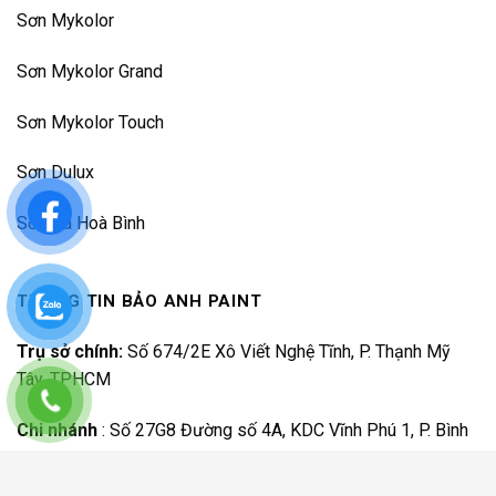
Sơn Mykolor
Sơn Mykolor Grand
Sơn Mykolor Touch
Sơn Dulux
Sơn Đá Hoà Bình
THÔNG TIN BẢO ANH PAINT
Trụ sở chính:
Số 674/2E Xô Viết Nghệ Tĩnh, P. Thạnh Mỹ
Tây, TPHCM
Chi nhánh
:
Số 27G8 Đường số 4A, KDC Vĩnh Phú 1, P. Bình
Hoà, TP.HCM