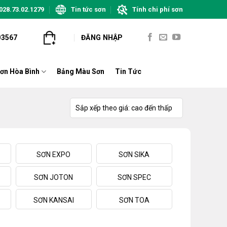
028.73.02.1279
Tin tức sơn
Tính chi phí sơn
03567
ĐĂNG NHẬP
ơn Hòa Bình
Bảng Màu Sơn
Tin Tức
SƠN EXPO
SƠN SIKA
SƠN JOTON
SƠN SPEC
SƠN KANSAI
SƠN TOA