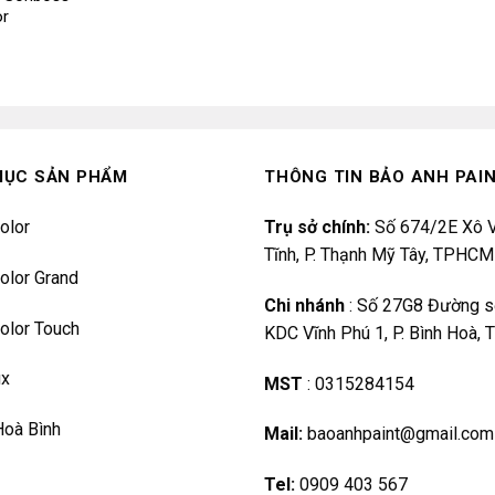
or
MỤC SẢN PHẨM
THÔNG TIN BẢO ANH PAI
olor
Trụ sở chính:
Số 674/2E Xô V
Tĩnh, P. Thạnh Mỹ Tây, TPHCM
olor Grand
Chi nhánh
:
Số 27G8 Đường s
olor Touch
KDC Vĩnh Phú 1, P. Bình Hoà,
ux
MST
:
0315284154
Hoà Bình
Mail:
baoanhpaint@gmail.com
Tel:
0909 403 567