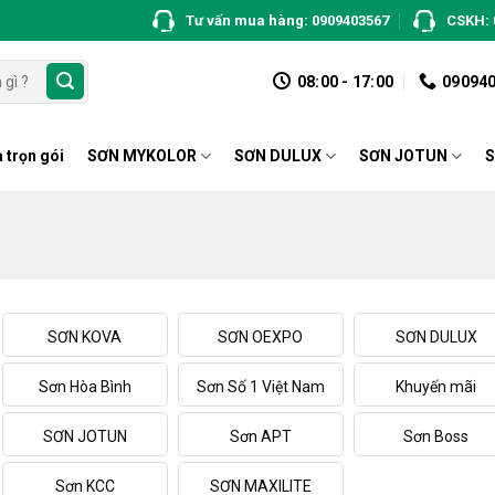
Tư vấn mua hàng: 0909403567
CSKH: 
08:00 - 17:00
09094
 trọn gói
SƠN MYKOLOR
SƠN DULUX
SƠN JOTUN
S
SƠN KOVA
SƠN OEXPO
SƠN DULUX
Sơn Hòa Bình
Sơn Số 1 Việt Nam
Khuyến mãi
SƠN JOTUN
Sơn APT
Sơn Boss
Sơn KCC
SƠN MAXILITE