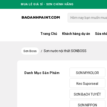
Skip
MUA LẺ GIÁ SỈ - SƠN CHÍNH HÃNG
to
content
Tìm
kiếm:
Trang Chủ
Khách hàng dự án
Sửa nhà
Sơn nước nội thất SONBOSS
Sơn Boss
/
Danh Mục Sản Phẩm
SƠN MYKOLOR
Keo Suporseal
SƠN BẠCH TUYẾT
SƠN NIPPON