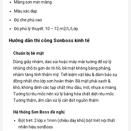
Màng sơn mịn màng
Màu sắc đẹp
Độ che phủ cao
Độ phủ lý thuyết: 10 – 12 m2/L/Lớp
Hướng dẫn thi công Sonboss kinh tế
Chuẩn bị bề mặt
Dùng giấy nhám, dao sủi hoặc máy mài tường để xử lý
những chỗ bị gợn do tô hồ, bề mặt không bằng phẳng,
nhằm tăng tính thẩm mỹ. Tiết kiệm vật liệu & đảm bảo sự
đồng nhất cho lớp sơn hoàn thiện. Bề mặt phải sạch &
khô, không dính các tạp chất như dầu, mỡ, nhựa xi măng.
Tường bị rêu mốc nên xử lý bằng hóa chất diệt rêu mốc.
Tường thấm, ẩm cần xử lý cắt đứt nguồn thấm.
Hệ thống Sơn Boss đề nghị
Bột trét: 2 lớp x 1mm (chiều dày khô) bột trét nội thất
nhãn hiệu sonBoss