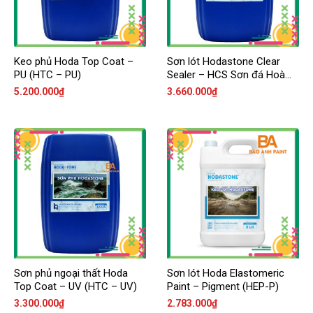
Keo phủ Hoda Top Coat –
Sơn lót Hodastone Clear
PU (HTC – PU)
Sealer – HCS Sơn đá Hoà
Bình
5.200.000
₫
3.660.000
₫
Sơn phủ ngoại thất Hoda
Sơn lót Hoda Elastomeric
Top Coat – UV (HTC – UV)
Paint – Pigment (HEP-P)
3.300.000
₫
2.783.000
₫