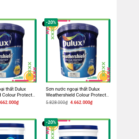
-20%
i thất Dulux
Sơn nước ngoại thất Dulux
 Colour Protect
Weathershield Colour Protect
ặt mờ
E023 – Bề mặt bóng
iá
Giá
Giá
Giá
.662.000
₫
5.828.000
₫
4.662.000
₫
ốc
hiện
gốc
hiện
:
tại
là:
tại
.828.000₫.
là:
5.828.000₫.
là:
4.662.000₫.
4.662.000₫.
-20%