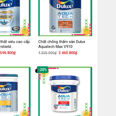
 thất siêu cao cấp
Chất chống thấm sàn Dulux
rshield
Aquatech Max V910
Z060
iá
Giá
Giá
Giá
.596.800
₫
4.326.000
₫
3.460.800
₫
ốc
hiện
gốc
hiện
:
tại
là:
tại
.496.000₫.
là:
4.326.000₫.
là:
3.596.800₫.
3.460.800₫.
-20%