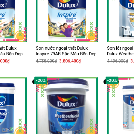
ất Dulux
Sơn nước ngoại thất Dulux
Sơn lót ngoại
Màu Bền Đẹp –
Inspire 79AB Sắc Màu Bền Đẹp
Dulux Weathe
Powersealer 
Giá
Giá
Giá
G
.000
₫
4.758.000
₫
3.806.400
₫
4.496.000
₫
3
hiện
gốc
hiện
g
tại
là:
tại
là
000₫.
là:
4.758.000₫.
là:
4
3.916.000₫.
3.806.400₫.
-20%
-20%