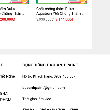
hấm Dulux
Chất chống thấm Dulux
5 Chống Thấm
Aquatech Y65 Chống Thấm
Vượt Trội
iá
Giá
Giá
Giá
.208.000
₫
3.930.000
₫
3.144.000
₫
ốc
hiện
gốc
hiện
:
tại
là:
tại
.010.000₫.
là:
3.930.000₫.
là:
3.208.000₫.
3.144.000₫.
NT
CỘNG ĐỒNG BAO ANH PAINT
iết Nghệ
Hỗ trợ Khách hàng: 0909 403 567
baoanhpaint@gmail.com
ố 4A,
Thời gian làm việc
 TP.HCM