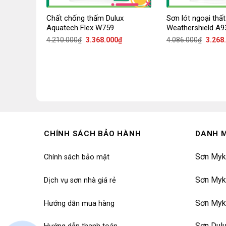
Chất chống thấm Dulux
Sơn lót ngoại thất
Aquatech Flex W759
Weathershield A9
Giá
Giá
Giá
4.210.000
₫
3.368.000
₫
4.086.000
₫
3.268
gốc
hiện
gốc
là:
tại
là:
4.210.000₫.
là:
4.086.
3.368.000₫.
CHÍNH SÁCH BẢO HÀNH
DANH 
Sơn Myk
Chính sách bảo mật
Sơn Myk
Dịch vụ sơn nhà giá rẻ
Sơn Myk
Hướng dẫn mua hàng
Sơn Dul