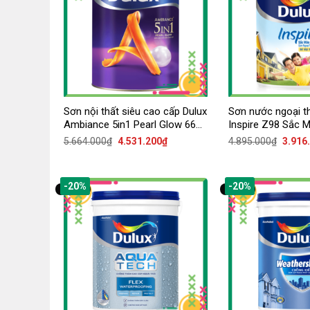
Sơn nội thất siêu cao cấp Dulux
Sơn nước ngoại th
Ambiance 5in1 Pearl Glow 66A
Inspire Z98 Sắc 
– Bóng mờ
Bề mặt mờ
Giá
Giá
Giá
5.664.000
₫
4.531.200
₫
4.895.000
₫
3.916
gốc
hiện
gốc
là:
tại
là:
5.664.000₫.
là:
4.895.
4.531.200₫.
-20%
-20%