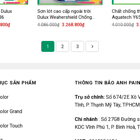
 Dulux
Sơn lót cao cấp ngoài trời
Chất chống t
36
Dulux Weahershield Chống
Aquatech Y6
kiềm A936
Vượt Trội
Giá
Giá
Giá
G
.800
₫
4.086.000
₫
3.268.800
₫
4.010.000
₫
3
hiện
gốc
hiện
g
tại
là:
tại
là
000₫.
là:
4.086.000₫.
là:
4
3.268.800₫.
3.268.800₫.
1
2
3
MỤC SẢN PHẨM
THÔNG TIN BẢO ANH PAI
olor
Trụ sở chính:
Số 674/2E Xô V
Tĩnh, P. Thạnh Mỹ Tây, TPHCM
olor Grand
Chi nhánh
:
Số 27G8 Đường s
olor Touch
KDC Vĩnh Phú 1, P. Bình Hoà,
ux