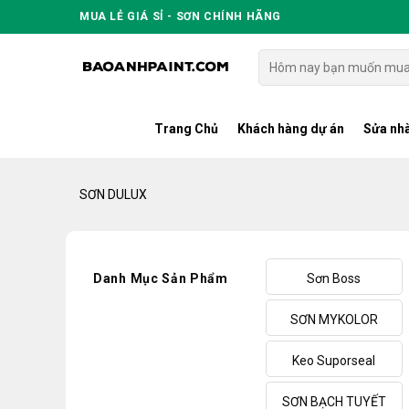
Skip
MUA LẺ GIÁ SỈ - SƠN CHÍNH HÃNG
to
content
Tìm
kiếm:
Trang Chủ
Khách hàng dự án
Sửa nhà
SƠN DULUX
Danh Mục Sản Phẩm
Sơn Boss
SƠN MYKOLOR
Keo Suporseal
SƠN BẠCH TUYẾT