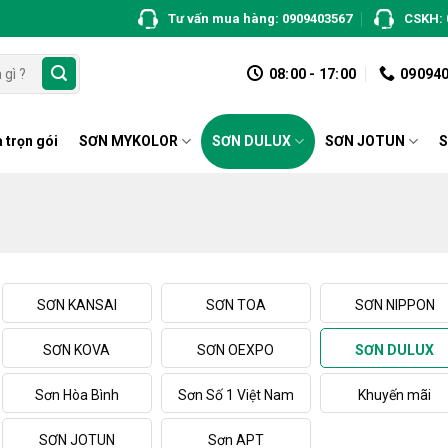
Tư vấn mua hàng: 0909403567
CSKH: 
08:00 - 17:00
09094
 trọn gói
SƠN MYKOLOR
SƠN DULUX
SƠN JOTUN
S
SƠN KANSAI
SƠN TOA
SƠN NIPPON
SƠN KOVA
SƠN OEXPO
SƠN DULUX
Sơn Hòa Bình
Sơn Số 1 Việt Nam
Khuyến mãi
SƠN JOTUN
Sơn APT