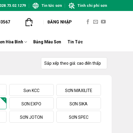
028.73.02.1279
Tin tức sơn
Tính chi phí sơn
03567
ĐĂNG NHẬP
ơn Hòa Bình
Bảng Màu Sơn
Tin Tức
Sơn KCC
SƠN MAXILITE
SƠN EXPO
SƠN SIKA
SƠN JOTON
SƠN SPEC