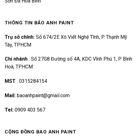
Sơn Đá Hoà Bình
THÔNG TIN BẢO ANH PAINT
Trụ sở chính:
Số 674/2E Xô Viết Nghệ Tĩnh, P. Thạnh Mỹ
Tây, TPHCM
Chi nhánh
:
Số 27G8 Đường số 4A, KDC Vĩnh Phú 1, P. Bình
Hoà, TP.HCM
MST
:
0315284154
Mail:
baoanhpaint@gmail.com
Tel:
0909 403 567
CỘNG ĐỒNG BAO ANH PAINT