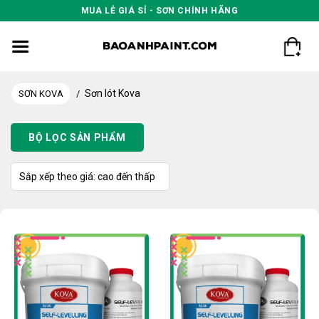
Skip
MUA LẺ GIÁ SỈ - SƠN CHÍNH HÃNG
to
content
Sơn lót Kova
SƠN KOVA
/
BỘ LỌC SẢN PHẨM