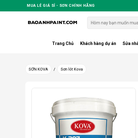
Skip
MUA LẺ GIÁ SỈ - SƠN CHÍNH HÃNG
to
content
Tìm
kiếm:
Trang Chủ
Khách hàng dự án
Sửa nhà
SƠN KOVA
/
Sơn lót Kova