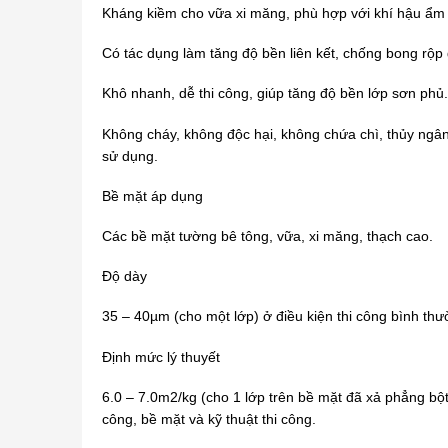
Kháng kiềm cho vữa xi măng, phù hợp với khí hậu ẩm ư
Có tác dụng làm tăng độ bền liên kết, chống bong rộp g
Khô nhanh, dễ thi công, giúp tăng độ bền lớp sơn phủ.
Không cháy, không độc hại, không chứa chì, thủy ngân 
sử dụng.
Bề mặt áp dụng
Các bề mặt tường bê tông, vữa, xi măng, thạch cao.
Độ dày
35 – 40µm (cho một lớp) ở điều kiện thi công bình thư
Định mức lý thuyết
6.0 – 7.0m2/kg (cho 1 lớp trên bề mặt đã xả phẳng bột 
công, bề mặt và kỹ thuật thi công.