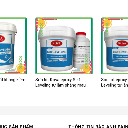
hất kháng kiềm
Sơn lót Kova epoxy Self-
Sơn lót epoxy
Leveling tự làm phẳng màu
Leveling tự l
đậm
nhạt
MỤC SẢN PHẨM
THÔNG TIN BẢO ANH PAI