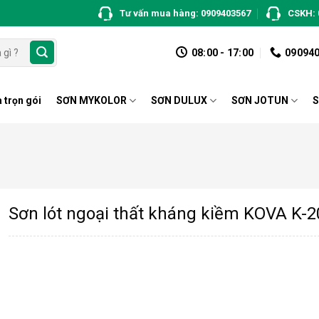
Tư vấn mua hàng: 0909403567
CSKH: 
08:00 - 17:00
09094
 trọn gói
SƠN MYKOLOR
SƠN DULUX
SƠN JOTUN
S
Sơn lót ngoại thất kháng kiềm KOVA K-2