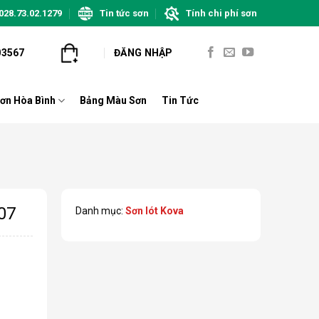
028.73.02.1279
Tin tức sơn
Tính chi phí sơn
03567
ĐĂNG NHẬP
ơn Hòa Bình
Bảng Màu Sơn
Tin Tức
07
Danh mục:
Sơn lót Kova