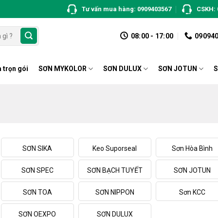
Tư vấn mua hàng: 0909403567
CSKH: 
08:00 - 17:00
09094
 trọn gói
SƠN MYKOLOR
SƠN DULUX
SƠN JOTUN
S
SƠN SIKA
Keo Suporseal
Sơn Hòa Bình
SƠN SPEC
SƠN BẠCH TUYẾT
SƠN JOTUN
SƠN TOA
SƠN NIPPON
Sơn KCC
SƠN OEXPO
SƠN DULUX