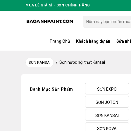
Skip
MUA LẺ GIÁ SỈ - SƠN CHÍNH HÃNG
to
content
Tìm
kiếm:
Trang Chủ
Khách hàng dự án
Sửa nhà
Sơn nước nội thất Kansai
SƠN KANSAI
/
Danh Mục Sản Phẩm
SƠN EXPO
SƠN JOTON
SƠN KANSAI
SƠN KOVA