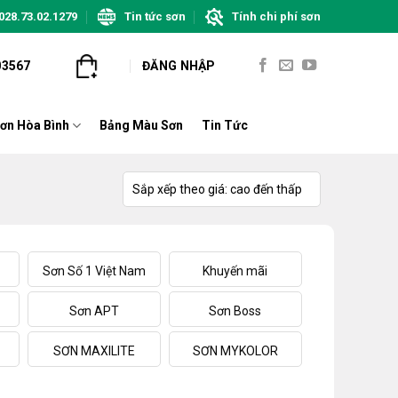
028.73.02.1279
Tin tức sơn
Tính chi phí sơn
03567
ĐĂNG NHẬP
ơn Hòa Bình
Bảng Màu Sơn
Tin Tức
Sơn Số 1 Việt Nam
Khuyến mãi
Sơn APT
Sơn Boss
SƠN MAXILITE
SƠN MYKOLOR