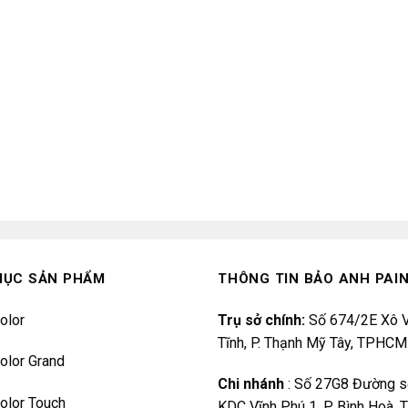
MỤC SẢN PHẨM
THÔNG TIN BẢO ANH PAI
olor
Trụ sở chính:
Số 674/2E Xô V
Tĩnh, P. Thạnh Mỹ Tây, TPHCM
olor Grand
Chi nhánh
:
Số 27G8 Đường s
olor Touch
KDC Vĩnh Phú 1, P. Bình Hoà,