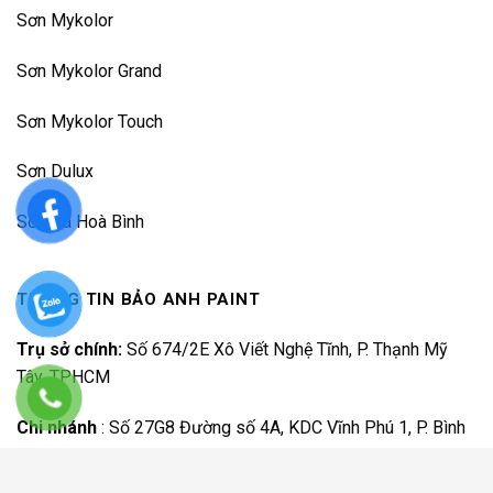
Sơn Mykolor
Sơn Mykolor Grand
Sơn Mykolor Touch
Sơn Dulux
Sơn Đá Hoà Bình
THÔNG TIN BẢO ANH PAINT
Trụ sở chính:
Số 674/2E Xô Viết Nghệ Tĩnh, P. Thạnh Mỹ
Tây, TPHCM
Chi nhánh
:
Số 27G8 Đường số 4A, KDC Vĩnh Phú 1, P. Bình
Hoà, TP.HCM