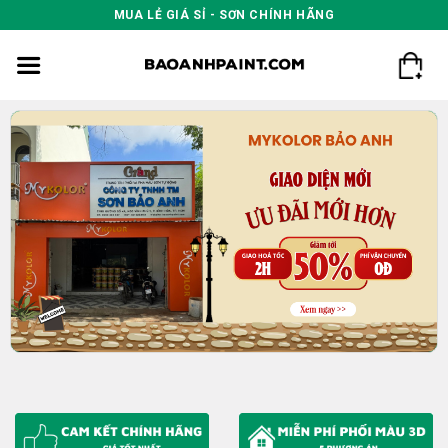
Skip
MUA LẺ GIÁ SỈ - SƠN CHÍNH HÃNG
to
content