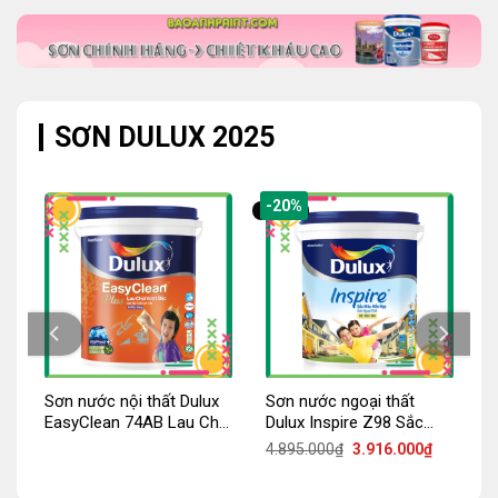
4.109.000₫.
2.080.000₫.
4.023.000₫
SƠN DULUX 2025
-20%
Sơn nước nội thất Dulux
Sơn nước ngoại thất
xx
EasyClean 74AB Lau Chùi
Dulux Inspire Z98 Sắc
Vượt Bậc
Màu Bền Đẹp – Bề mặt
iá
Giá
Giá
4.895.000
₫
3.916.000
₫
iện
gốc
hiện
mờ
ại
là:
tại
:
4.895.000₫.
là: