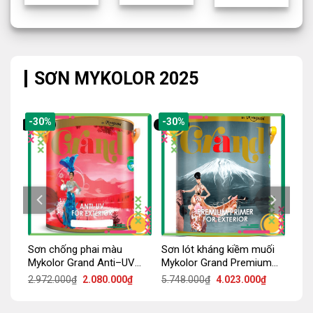
SƠN MYKOLOR 2025
-30%
-30%
Sơn chống phai màu
Sơn lót kháng kiềm muối
hống
Mykolor Grand Anti–UV
Mykolor Grand Premium
For Exterior
Primer For Exterior
Giá
Giá
Giá
Giá
Giá
2.972.000
₫
2.080.000
₫
5.748.000
₫
4.023.000
₫
hiện
gốc
hiện
gốc
hiện
tại
là:
tại
là:
tại
là:
2.972.000₫.
là:
5.748.000₫.
là: