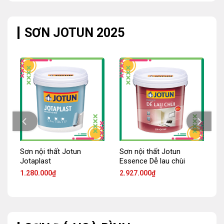
.243.200₫.
3.916.000
SƠN JOTUN 2025
Sơn nội thất Jotun
Sơn nội thất Jotun
Jotaplast
Essence Dễ lau chùi
1.280.000
₫
2.927.000
₫