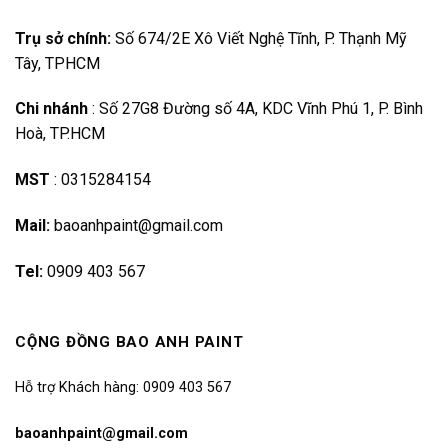
Trụ sở chính:
Số 674/2E Xô Viết Nghệ Tĩnh, P. Thạnh Mỹ
Tây, TPHCM
Chi nhánh
:
Số 27G8 Đường số 4A, KDC Vĩnh Phú 1, P. Bình
Hoà, TP.HCM
MST
:
0315284154
Mail:
baoanhpaint@gmail.com
Tel:
0909 403 567
CỘNG ĐỒNG BAO ANH PAINT
Hỗ trợ Khách hàng: 0909 403 567
baoanhpaint@gmail.com