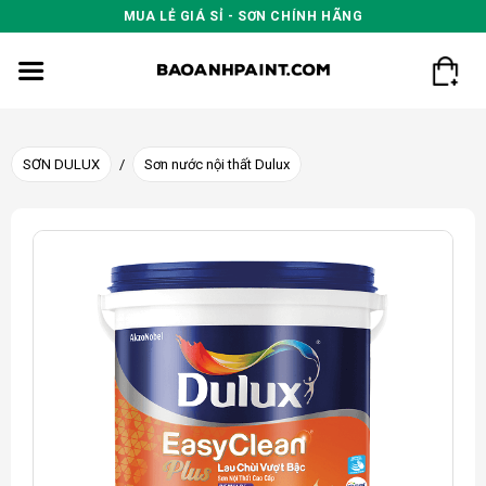
Skip
MUA LẺ GIÁ SỈ - SƠN CHÍNH HÃNG
to
content
SƠN DULUX
/
Sơn nước nội thất Dulux