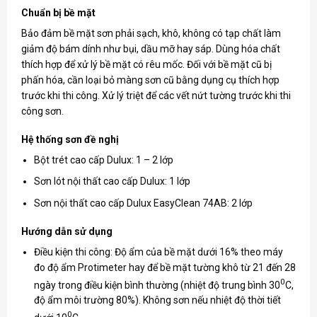
Chuẩn bị bề mặt
Bảo đảm bề mặt sơn phải sạch, khô, không có tạp chất làm
giảm độ bám dính như bụi, dầu mỡ hay sáp. Dùng hóa chất
thích hợp để xử lý bề mặt có rêu mốc. Đối với bề mặt cũ bị
phấn hóa, cần loại bỏ màng sơn cũ bằng dụng cụ thích hợp
trước khi thi công. Xử lý triệt để các vết nứt tường trước khi thi
công sơn.
Hệ thống sơn đề nghị
Bột trét cao cấp Dulux: 1 – 2 lớp
Sơn lót nội thất cao cấp Dulux: 1 lớp
Sơn nội thất cao cấp Dulux EasyClean 74AB: 2 lớp
Hướng dẫn sử dụng
Điều kiện thi công: Độ ẩm của bề mặt dưới 16% theo máy
đo độ ẩm Protimeter hay để bề mặt tường khô từ 21 đến 28
0
ngày trong điều kiện bình thường (nhiệt độ trung bình 30
C,
độ ẩm môi trường 80%). Không sơn nếu nhiệt độ thời tiết
0