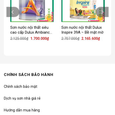
Sơn nước nội thất siêu
Sơn nước nội thất Dulux
cao cấp Dulux Ambiance
Inspire 39A – Bề mặt mờ
5in1 Superflexx Diamond
iá
Giá
Giá
Giá
Giá
2.125.000
₫
1.700.000
₫
2.707.000
₫
2.165.600
₫
iện
gốc
hiện
gốc
hiện
Glow Z611B
ại
là:
tại
là:
tại
:
2.125.000₫.
là:
2.707.000₫.
là:
.270.400₫.
1.700.000₫.
2.165.600
CHÍNH SÁCH BẢO HÀNH
Chính sách bảo mật
Dịch vụ sơn nhà giá rẻ
Hướng dẫn mua hàng