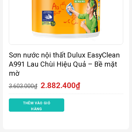
Sơn nước nội thất Dulux EasyClean
A991 Lau Chùi Hiệu Quả – Bề mặt
mờ
Giá
Giá
2.882.400
₫
3.603.000
₫
gốc
hiện
là:
tại
3.603.000₫.
là:
THÊM VÀO GIỎ
2.882.400₫.
HÀNG