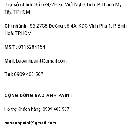
Trụ sở chính:
Số 674/2E Xô Viết Nghệ Tĩnh, P. Thạnh Mỹ
Tây, TPHCM
Chi nhánh
:
Số 27G8 Đường số 4A, KDC Vĩnh Phú 1, P. Bình
Hoà, TP.HCM
MST
:
0315284154
Mail:
baoanhpaint@gmail.com
Tel:
0909 403 567
CỘNG ĐỒNG BAO ANH PAINT
Hỗ trợ Khách hàng: 0909 403 567
baoanhpaint@gmail.com