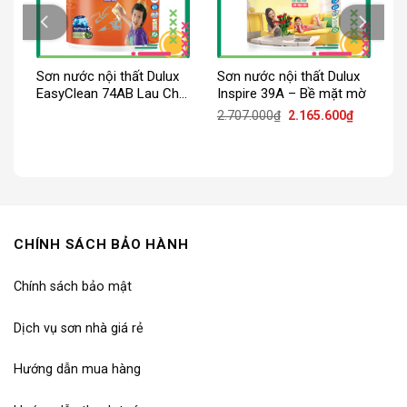
Sơn nước nội thất Dulux
Sơn nước nội thất Dulux
EasyClean 74AB Lau Chùi
Inspire 39A – Bề mặt mờ
Vượt Bậc
iá
Giá
Giá
2.707.000
₫
2.165.600
₫
iện
gốc
hiện
ại
là:
tại
:
2.707.000₫.
là:
.629.000₫.
2.165.600
CHÍNH SÁCH BẢO HÀNH
Chính sách bảo mật
Dịch vụ sơn nhà giá rẻ
Hướng dẫn mua hàng