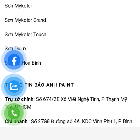
Sơn Mykolor
Sơn Mykolor Grand
Sơn Mykolor Touch
Sơn Dulux
Sơn Đá Hoà Bình
THÔNG TIN BẢO ANH PAINT
Trụ sở chính:
Số 674/2E Xô Viết Nghệ Tĩnh, P. Thạnh Mỹ
Tây, TPHCM
Chi nhánh
:
Số 27G8 Đường số 4A, KDC Vĩnh Phú 1, P. Bình
Hoà, TP.HCM