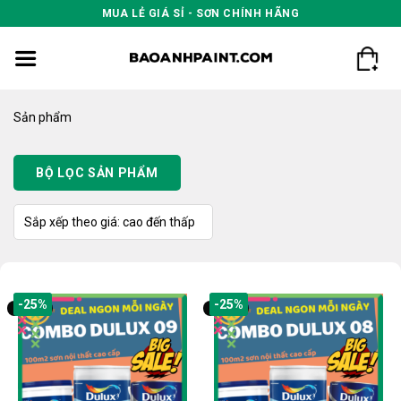
Skip
MUA LẺ GIÁ SỈ - SƠN CHÍNH HÃNG
to
content
Sản phẩm
BỘ LỌC SẢN PHẨM
-25%
-25%