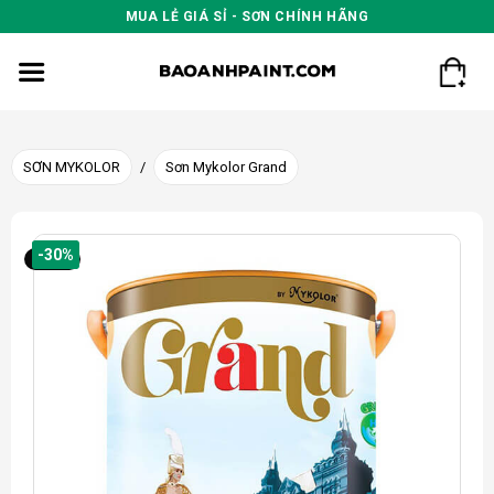
Skip
MUA LẺ GIÁ SỈ - SƠN CHÍNH HÃNG
to
content
SƠN MYKOLOR
/
Sơn Mykolor Grand
-30%