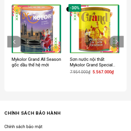
-30%
Mykolor Grand All Season
Sơn nước nội thất
gốc dầu thế hệ mới
Mykolor Grand Special
Coat 2in1 Satin For
iá
Giá
Giá
7.954.000
₫
5.567.000
₫
iện
gốc
hiện
Interior
ại
là:
tại
:
7.954.000₫.
là:
.109.000₫.
5.567.000
CHÍNH SÁCH BẢO HÀNH
Chính sách bảo mật