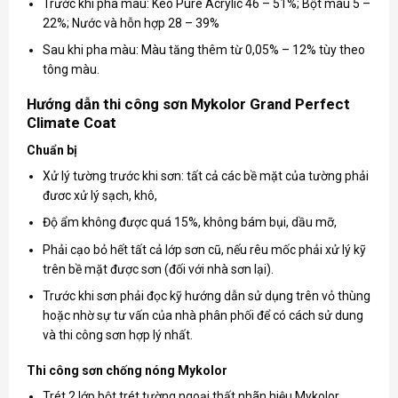
Trước khi pha màu: Keo Pure Acrylic 46 – 51%; Bột màu 5 –
22%; Nước và hỗn hợp 28 – 39%
Sau khi pha màu: Màu tăng thêm từ 0,05% – 12% tùy theo
tông màu.
Hướng dẫn thi công sơn Mykolor Grand Perfect
Climate Coat
Chuẩn bị
Xử lý tường trước khi sơn: tất cả các bề mặt của tường phải
đươc xử lý sạch, khô,
Độ ẩm không được quá 15%, không bám bụi, dầu mỡ,
Phải cạo bỏ hết tất cả lớp sơn cũ, nếu rêu mốc phải xử lý kỹ
trên bề mặt được sơn (đối với nhà sơn lại).
Trước khi sơn phải đọc kỹ hướng dẫn sử dụng trên vỏ thùng
hoặc nhờ sự tư vấn của nhà phân phối để có cách sử dung
và thi công sơn hợp lý nhất.
Thi công sơn chống nóng Mykolor
Trét 2 lớp bột trét tường ngoại thất nhãn hiệu Mykolor