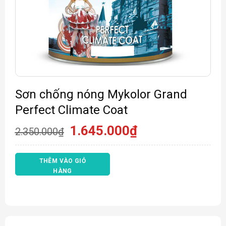
Sơn chống nóng Mykolor Grand
Perfect Climate Coat
Giá
Giá
1.645.000
₫
2.350.000
₫
gốc
hiện
là:
tại
2.350.000₫.
là:
THÊM VÀO GIỎ
1.645.000₫.
HÀNG