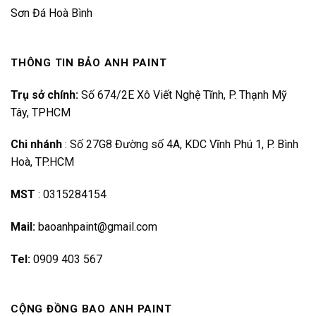
Sơn Đá Hoà Bình
THÔNG TIN BẢO ANH PAINT
Trụ sở chính:
Số 674/2E Xô Viết Nghệ Tĩnh, P. Thạnh Mỹ
Tây, TPHCM
Chi nhánh
:
Số 27G8 Đường số 4A, KDC Vĩnh Phú 1, P. Bình
Hoà, TP.HCM
MST
:
0315284154
Mail:
baoanhpaint@gmail.com
Tel:
0909 403 567
CỘNG ĐỒNG BAO ANH PAINT