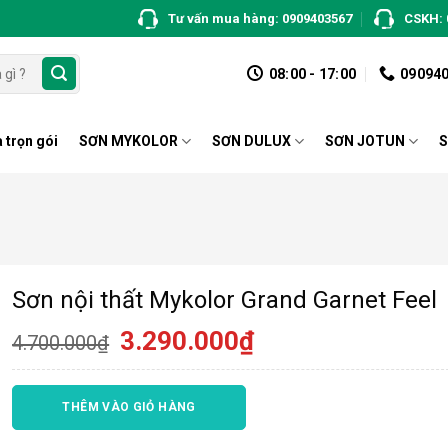
Tư vấn mua hàng: 0909403567
CSKH: 
08:00 - 17:00
09094
 trọn gói
SƠN MYKOLOR
SƠN DULUX
SƠN JOTUN
S
Sơn nội thất Mykolor Grand Garnet Feel
Giá
Giá
3.290.000
₫
4.700.000
₫
gốc
hiện
là:
tại
4.700.000₫.
là:
THÊM VÀO GIỎ HÀNG
3.290.000₫.