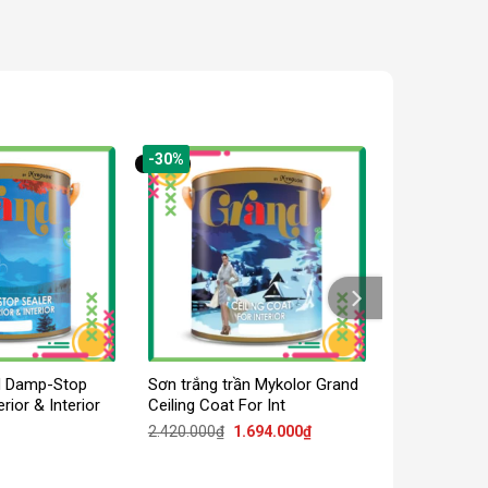
-30%
d Damp-Stop
Sơn trắng trần Mykolor Grand
rior & Interior
Ceiling Coat For Int
Giá
Giá
2.420.000
₫
1.694.000
₫
gốc
hiện
là:
tại
2.420.000₫.
là: