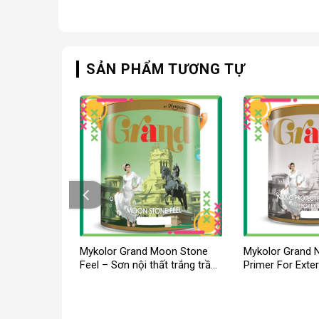
SẢN PHẨM TƯƠNG TỰ
t Mykolor
Mykolor Grand Moon Stone
Mykolor Grand 
t 2in1 Satin
Feel – Sơn nội thất trắng trần
Primer For Exter
cao cấp
Giá
.000
₫
hiện
tại
000₫.
là: