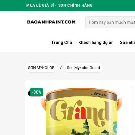
Skip
MUA LẺ GIÁ SỈ - SƠN CHÍNH HÃNG
to
content
Tìm
kiếm:
Trang Chủ
Khách hàng dự án
Sửa nhà
SƠN MYKOLOR
/
Sơn Mykolor Grand
-30%