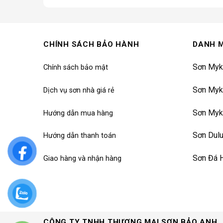
5.567.000₫.
CHÍNH SÁCH BẢO HÀNH
DANH 
Sơn Myk
Chính sách bảo mật
Sơn Myk
Dịch vụ sơn nhà giá rẻ
Sơn Myk
Hướng dẫn mua hàng
Sơn Dul
Hướng dẫn thanh toán
Sơn Đá 
Giao hàng và nhận hàng
CÔNG TY TNHH THƯƠNG MẠI SƠN BẢO ANH