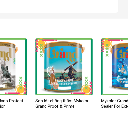
Nano Protect
Sơn lót chống thấm Mykolor
Mykolor Gran
ior
Grand Proof & Prime
Sealer For Exte