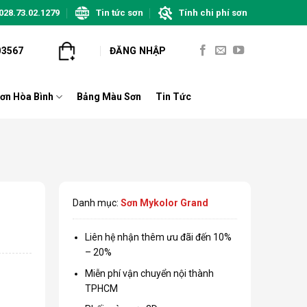
028.73.02.1279
Tin tức sơn
Tính chi phí sơn
03567
ĐĂNG NHẬP
ơn Hòa Bình
Bảng Màu Sơn
Tin Tức
Danh mục:
Sơn Mykolor Grand
Liên hệ nhận thêm ưu đãi đến 10%
– 20%
Miễn phí vận chuyển nội thành
TPHCM