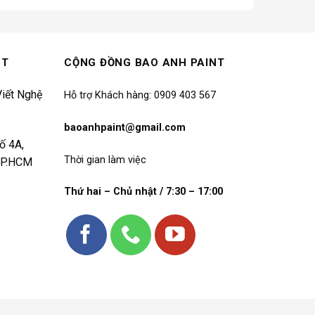
1.694.000₫.
NT
CỘNG ĐỒNG BAO ANH PAINT
iết Nghệ
Hỗ trợ Khách hàng: 0909 403 567
baoanhpaint@gmail.com
ố 4A,
Thời gian làm việc
 TP.HCM
Thứ hai – Chủ nhật / 7:30 – 17:00