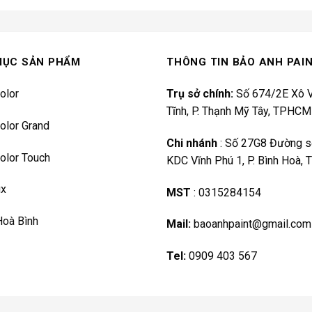
MỤC SẢN PHẨM
THÔNG TIN BẢO ANH PAI
olor
Trụ sở chính:
Số 674/2E Xô V
Tĩnh, P. Thạnh Mỹ Tây, TPHCM
olor Grand
Chi nhánh
:
Số 27G8 Đường s
olor Touch
KDC Vĩnh Phú 1, P. Bình Hoà,
ux
MST
:
0315284154
Hoà Bình
Mail:
baoanhpaint@gmail.com
Tel:
0909 403 567