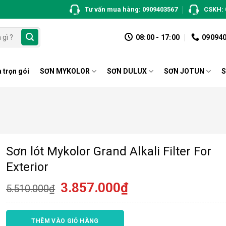
Tư vấn mua hàng: 0909403567
CSKH: 
08:00 - 17:00
09094
 trọn gói
SƠN MYKOLOR
SƠN DULUX
SƠN JOTUN
S
Sơn lót Mykolor Grand Alkali Filter For
Exterior
Giá
Giá
3.857.000
₫
5.510.000
₫
gốc
hiện
là:
tại
5.510.000₫.
là:
THÊM VÀO GIỎ HÀNG
3.857.000₫.