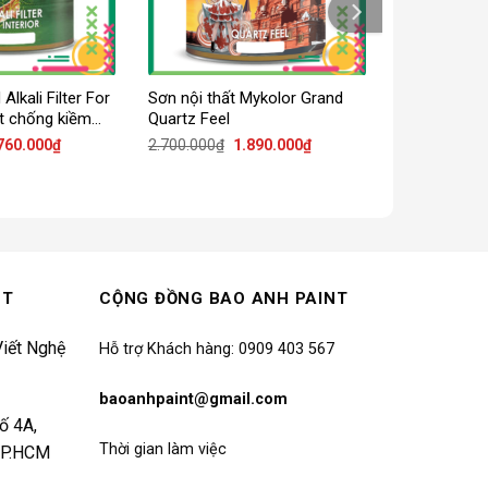
Alkali Filter For
Sơn nội thất Mykolor Grand
ót chống kiềm
Quartz Feel
á
Giá
Giá
Giá
760.000
₫
2.700.000
₫
1.890.000
₫
c
hiện
gốc
hiện
tại
là:
tại
944.000₫.
là:
2.700.000₫.
là:
2.760.000₫.
1.890.000₫.
NT
CỘNG ĐỒNG BAO ANH PAINT
iết Nghệ
Hỗ trợ Khách hàng: 0909 403 567
baoanhpaint@gmail.com
ố 4A,
Thời gian làm việc
 TP.HCM