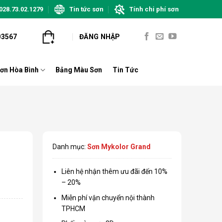
028.73.02.1279
Tin tức sơn
Tính chi phí sơn
03567
ĐĂNG NHẬP
ơn Hòa Bình
Bảng Màu Sơn
Tin Tức
Danh mục:
Sơn Mykolor Grand
Liên hệ nhận thêm ưu đãi đến 10%
– 20%
Miễn phí vận chuyển nội thành
TPHCM