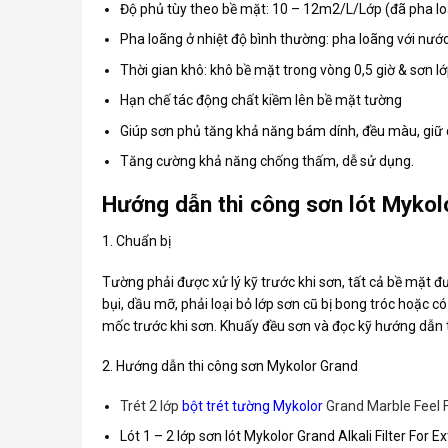
Độ phủ tùy theo bề mặt: 10 – 12m2/L/Lớp (đã pha l
Pha loãng ở nhiệt độ bình thường: pha loãng với nướ
Thời gian khô: khô bề mặt trong vòng 0,5 giờ & sơn lớp
Hạn chế tác động chất kiềm lên bề mặt tường
Giúp sơn phủ tăng khả năng bám dính, đều màu, giữ
Tăng cường khả năng chống thấm, dễ sử dụng.
Hướng dẫn thi công sơn lót Mykol
1. Chuẩn bị
Tường phải được xử lý kỹ trước khi sơn, tất cả bề mặt
bụi, dầu mỡ, phải loại bỏ lớp sơn cũ bị bong tróc hoặc c
mốc trước khi sơn. Khuấy đều sơn và đọc kỹ hướng dẫn 
2. Hướng dẫn thi công sơn Mykolor Grand
Trét 2 lớp
bột trét tường Mykolor
Grand Marble Feel F
Lót 1 – 2 lớp sơn lót Mykolor Grand Alkali Filter For Ex