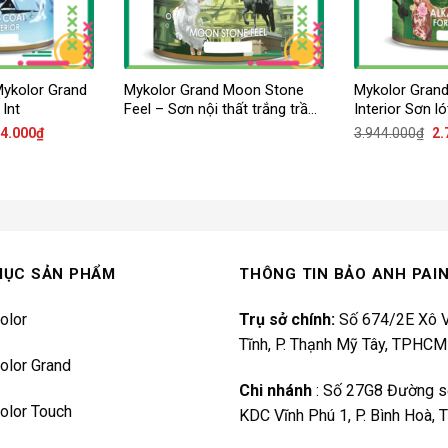
Mykolor Grand
Mykolor Grand Moon Stone
Mykolor Grand 
 Int
Feel – Sơn nội thất trắng trần
Interior Sơn l
cao cấp
nội thất
Giá
Gi
94.000
₫
3.944.000
₫
2.
hiện
gố
tại
là:
0.000₫.
là:
3.
1.694.000₫.
MỤC SẢN PHẨM
THÔNG TIN BẢO ANH PAI
olor
Trụ sở chính:
Số 674/2E Xô V
Tĩnh, P. Thạnh Mỹ Tây, TPHCM
olor Grand
Chi nhánh
:
Số 27G8 Đường s
olor Touch
KDC Vĩnh Phú 1, P. Bình Hoà,