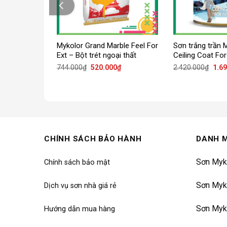
t Mykolor
Mykolor Grand Marble Feel For
Sơn trắng trần 
t 2in1 Matte
Ext – Bột trét ngoại thất
Ceiling Coat For
Giá
Giá
Giá
Giá
.000
₫
744.000
₫
520.000
₫
2.420.000
₫
1.6
hiện
gốc
hiện
gốc
tại
là:
tại
là:
000₫.
là:
744.000₫.
là:
2.42
5.012.000₫.
520.000₫.
CHÍNH SÁCH BẢO HÀNH
DANH 
Sơn Myk
Chính sách bảo mật
Sơn Myk
Dịch vụ sơn nhà giá rẻ
Sơn Myk
Hướng dẫn mua hàng