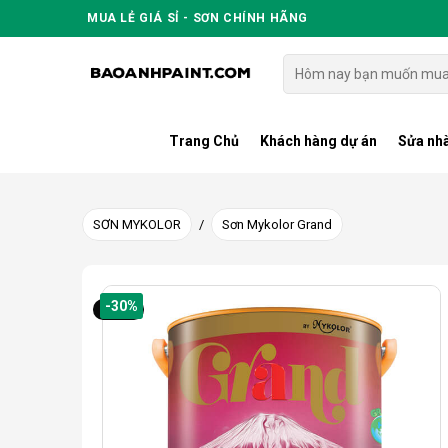
Skip
MUA LẺ GIÁ SỈ - SƠN CHÍNH HÃNG
to
content
Tìm
kiếm:
Trang Chủ
Khách hàng dự án
Sửa nhà
SƠN MYKOLOR
/
Sơn Mykolor Grand
-30%