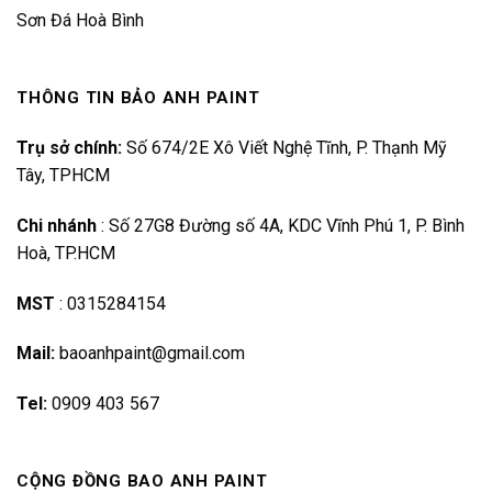
Sơn Đá Hoà Bình
THÔNG TIN BẢO ANH PAINT
Trụ sở chính:
Số 674/2E Xô Viết Nghệ Tĩnh, P. Thạnh Mỹ
Tây, TPHCM
Chi nhánh
:
Số 27G8 Đường số 4A, KDC Vĩnh Phú 1, P. Bình
Hoà, TP.HCM
MST
:
0315284154
Mail:
baoanhpaint@gmail.com
Tel:
0909 403 567
CỘNG ĐỒNG BAO ANH PAINT