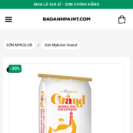
Skip
MUA LẺ GIÁ SỈ - SƠN CHÍNH HÃNG
to
content
SƠN MYKOLOR
/
Sơn Mykolor Grand
-30%