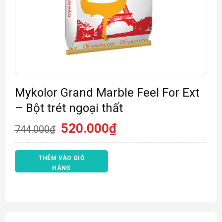
Mykolor Grand Marble Feel For Ext
– Bột trét ngoại thất
Giá
Giá
520.000
₫
744.000
₫
gốc
hiện
là:
tại
744.000₫.
là:
THÊM VÀO GIỎ
520.000₫.
HÀNG