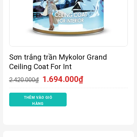
Sơn trắng trần Mykolor Grand
Ceiling Coat For Int
Giá
Giá
1.694.000
₫
2.420.000
₫
gốc
hiện
là:
tại
2.420.000₫.
là:
THÊM VÀO GIỎ
1.694.000₫.
HÀNG