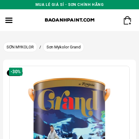
Skip
MUA LẺ GIÁ SỈ - SƠN CHÍNH HÃNG
to
content
SƠN MYKOLOR
/
Sơn Mykolor Grand
-30%