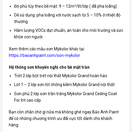
Độ phủ tùy theo bề mặt: 9 – 12m²/lít/lớp ( đã pha loãng)
Dễ sử dụng: pha loãng với nước sạch từ 5 – 10% ở nhiệt độ
thường
Hàm lượng VOCs đạt chuẩn, an toàn cho môi trường và sức
khỏe con người.
Xem thêm các mẫu sơn Mykolor khác tại:
https://baoanhpaint.com/son-mykolor
Hệ thống sơn khuyến nghị cho bề mặt trần
Trét 2 lớp bột trét nội thất Mykolor Grand hoàn hảo
Lót 1 – 2 lớp sơn lót chống kiềm Mykolor Grand nội thất
Sơn phủ 2 lớp sơn trần trắng Mykolor Grand Ceiling Coat
For Int cao cấp.
Bạn còn chần chờ gì nữa mà không ghé ngay Bảo Anh Paint
để có những chương trình ưu đãi cực tốt dành cho khách
hàng.