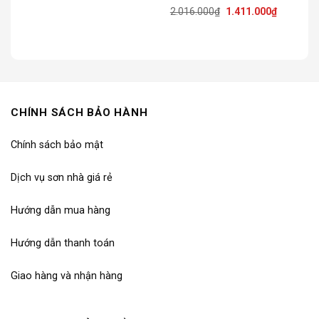
trắng trần cao cấp
nhiên
Giá
Giá
2.016.000
₫
1.411.000
₫
gốc
hiện
là:
tại
2.016.000₫.
là:
000₫.
1.411.000
CHÍNH SÁCH BẢO HÀNH
Chính sách bảo mật
Dịch vụ sơn nhà giá rẻ
Hướng dẫn mua hàng
Hướng dẫn thanh toán
Giao hàng và nhận hàng