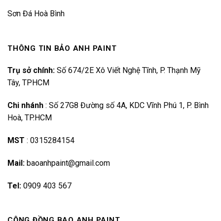
Sơn Đá Hoà Bình
THÔNG TIN BẢO ANH PAINT
Trụ sở chính:
Số 674/2E Xô Viết Nghệ Tĩnh, P. Thạnh Mỹ
Tây, TPHCM
Chi nhánh
:
Số 27G8 Đường số 4A, KDC Vĩnh Phú 1, P. Bình
Hoà, TP.HCM
MST
:
0315284154
Mail:
baoanhpaint@gmail.com
Tel:
0909 403 567
CỘNG ĐỒNG BAO ANH PAINT