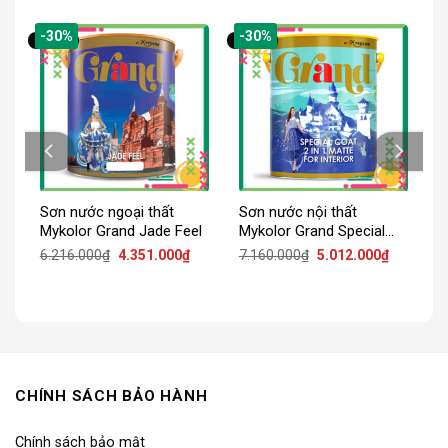
-30%
-30%
Sơn nước ngoại thất
Sơn nước nội thất
Mykolor Grand Jade Feel
Mykolor Grand Special
Coat 2in1 Matte For
iá
Giá
Giá
Giá
Giá
6.216.000
₫
4.351.000
₫
7.160.000
₫
5.012.000
₫
iện
gốc
hiện
gốc
hiện
Interior
ại
là:
tại
là:
tại
:
6.216.000₫.
là:
7.160.000₫.
là:
.567.000₫.
4.351.000₫.
5.012.000
CHÍNH SÁCH BẢO HÀNH
Chính sách bảo mật