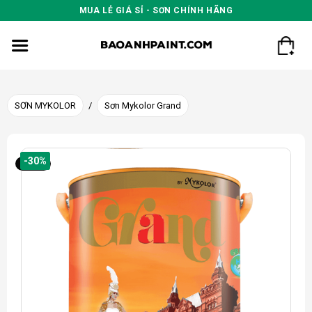
Skip
MUA LẺ GIÁ SỈ - SƠN CHÍNH HÃNG
to
content
SƠN MYKOLOR
/
Sơn Mykolor Grand
-30%