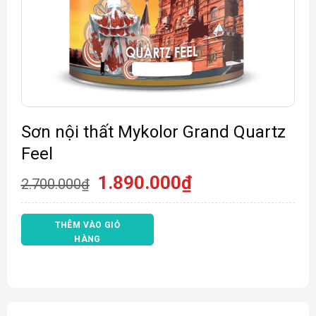
Sơn nội thất Mykolor Grand Quartz
Feel
Giá
Giá
1.890.000
₫
2.700.000
₫
gốc
hiện
là:
tại
2.700.000₫.
là:
THÊM VÀO GIỎ
1.890.000₫.
HÀNG