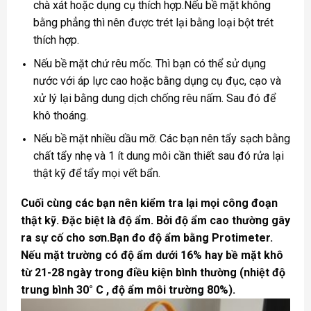
chà xát hoặc dụng cụ thích hợp.Nếu bề mặt không
bằng phẳng thì nên được trét lại bằng loại bột trét
thích hợp.
Nếu bề mặt chứ rêu mốc. Thì bạn có thể sử dụng
nước với áp lực cao hoặc bằng dụng cụ đục, cạo và
xử lý lại bằng dung dịch chống rêu nấm. Sau đó để
khô thoáng.
Nếu bề mặt nhiều dầu mỡ. Các bạn nên tẩy sạch bằng
chất tẩy nhẹ và 1 ít dung môi cần thiết sau đó rửa lại
thật kỹ để tẩy mọi vết bẩn.
Cuối cùng các bạn nên kiểm tra lại mọi công đoạn
thật kỹ. Đặc biệt là độ ẩm. Bởi độ ẩm cao thường gây
ra sự cố cho sơn.Bạn đo độ ẩm bằng Protimeter.
Nếu mặt trường có độ ẩm dưới 16% hay bề mặt khô
từ 21-28 ngày trong điều kiện bình thường (nhiệt độ
trung bình 30° C , độ ẩm môi trường 80%).