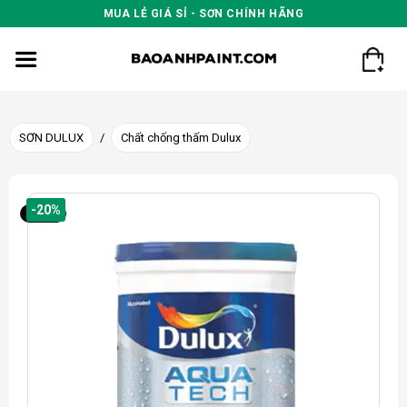
Skip
MUA LẺ GIÁ SỈ - SƠN CHÍNH HÃNG
to
content
SƠN DULUX
/
Chất chống thấm Dulux
-20%