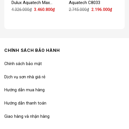
Dulux Aquatech Max
Aquatech C8033
V910
iá
Giá
Giá
Giá
Giá
4.326.000
₫
3.460.800
₫
2.745.000
₫
2.196.000
₫
iện
gốc
hiện
gốc
hiện
ại
là:
tại
là:
tại
:
4.326.000₫.
là:
2.745.000₫.
là:
.368.000₫.
3.460.800₫.
2.196.000
CHÍNH SÁCH BẢO HÀNH
Chính sách bảo mật
Dịch vụ sơn nhà giá rẻ
Hướng dẫn mua hàng
Hướng dẫn thanh toán
Giao hàng và nhận hàng