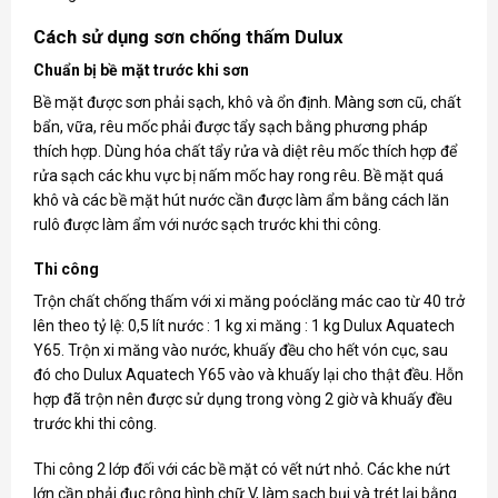
Cách sử dụng sơn chống thấm Dulux
Chuẩn bị bề mặt trước khi sơn
Bề mặt được sơn phải sạch, khô và ổn định. Màng sơn cũ, chất
bẩn, vữa, rêu mốc phải được tẩy sạch bằng phương pháp
thích hợp. Dùng hóa chất tẩy rửa và diệt rêu mốc thích hợp để
rửa sạch các khu vực bị nấm mốc hay rong rêu. Bề mặt quá
khô và các bề mặt hút nước cần được làm ẩm bằng cách lăn
rulô được làm ẩm với nước sạch trước khi thi công.
Thi công
Trộn chất chống thấm với xi măng poóclăng mác cao từ 40 trở
lên theo tỷ lệ: 0,5 lít nước : 1 kg xi măng : 1 kg Dulux Aquatech
Y65. Trộn xi măng vào nước, khuấy đều cho hết vón cục, sau
đó cho Dulux Aquatech Y65 vào và khuấy lại cho thật đều. Hỗn
hợp đã trộn nên được sử dụng trong vòng 2 giờ và khuấy đều
trước khi thi công.
Thi công 2 lớp đối với các bề mặt có vết nứt nhỏ. Các khe nứt
lớn cần phải đục rộng hình chữ V, làm sạch bụi và trét lại bằng