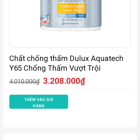
Chất chống thấm Dulux Aquatech
Y65 Chống Thấm Vượt Trội
Giá
Giá
3.208.000
₫
4.010.000
₫
gốc
hiện
là:
tại
4.010.000₫.
là:
THÊM VÀO GIỎ
3.208.000₫.
HÀNG