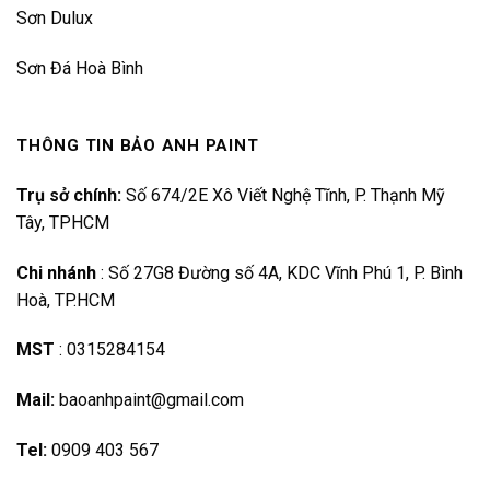
Sơn Dulux
Sơn Đá Hoà Bình
THÔNG TIN BẢO ANH PAINT
Trụ sở chính:
Số 674/2E Xô Viết Nghệ Tĩnh, P. Thạnh Mỹ
Tây, TPHCM
Chi nhánh
:
Số 27G8 Đường số 4A, KDC Vĩnh Phú 1, P. Bình
Hoà, TP.HCM
MST
:
0315284154
Mail:
baoanhpaint@gmail.com
Tel:
0909 403 567