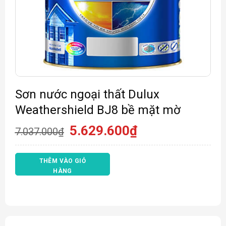
Sơn nước ngoại thất Dulux
Weathershield BJ8 bề mặt mờ
Giá
Giá
5.629.600
₫
7.037.000
₫
gốc
hiện
là:
tại
7.037.000₫.
là:
THÊM VÀO GIỎ
5.629.600₫.
HÀNG