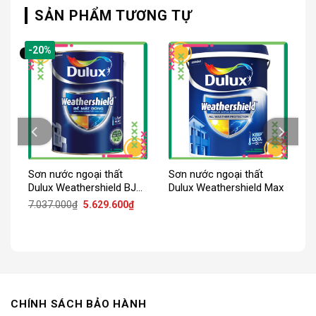
SẢN PHẨM TƯƠNG TỰ
-20%
Sơn nước ngoại thất
Sơn nước ngoại thất
xx
Dulux Weathershield BJ9
Dulux Weathershield Max
bề mặt bóng
iá
Giá
Giá
7.037.000
₫
5.629.600
₫
iện
gốc
hiện
ại
là:
tại
:
7.037.000₫.
là:
.243.200₫.
5.629.600₫.
CHÍNH SÁCH BẢO HÀNH