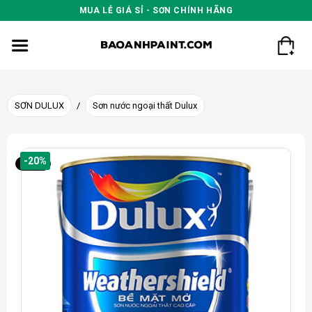
Skip
MUA LẺ GIÁ SỈ - SƠN CHÍNH HÃNG
to
content
SƠN DULUX
/
Sơn nước ngoại thất Dulux
-20%