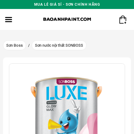
Skip
MUA LẺ GIÁ SỈ - SƠN CHÍNH HÃNG
to
content
Sơn Boss
/
Sơn nước nội thất SONBOSS