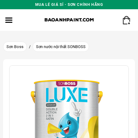
Skip
MUA LẺ GIÁ SỈ - SƠN CHÍNH HÃNG
to
content
Sơn Boss
/
Sơn nước nội thất SONBOSS