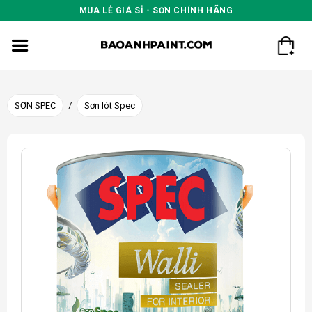
Skip
MUA LẺ GIÁ SỈ - SƠN CHÍNH HÃNG
to
content
SƠN SPEC
/
Sơn lót Spec