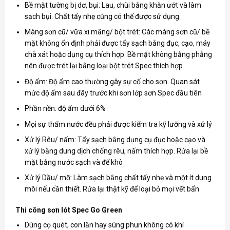
Bề mặt tường bị dơ, bụi: Lau, chùi bằng khăn ướt và làm
sạch bụi. Chất tẩy nhẹ cũng có thể được sử dụng.
Màng sơn cũ/ vữa xi măng/ bột trét: Các màng sơn cũ/ bề
mặt không ổn định phải được tẩy sạch bằng đục, cạo, máy
chà xát hoặc dụng cụ thích hợp. Bề mặt không bằng phẳng
nên được trét lại bằng loại bột trét Spec thích hợp.
Độ ẩm: Độ ẩm cao thường gây sự cố cho sơn. Quan sát
mức độ ẩm sau đây trước khi sơn lớp sơn Spec đầu tiên
Phần nền: độ ẩm dưới 6%
Mọi sự thấm nước đều phải được kiểm tra kỹ lưỡng và xử lý
Xử lý Rêu/ nấm: Tẩy sạch bằng dụng cụ đục hoặc cạo và
xử lý bằng dung dịch chống rêu, nấm thích hợp. Rửa lại bề
mặt bằng nước sạch và để khô
Xử lý Dầu/ mỡ: Làm sạch bằng chất tẩy nhẹ và một ít dung
môi nếu cần thiết. Rửa lại thật kỹ để loại bỏ mọi vết bẩn
Thi công sơn lót Spec Go Green
Dùng cọ quét, con lăn hay súng phun không có khí