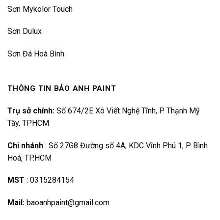
Sơn Mykolor Touch
Sơn Dulux
Sơn Đá Hoà Bình
THÔNG TIN BẢO ANH PAINT
Trụ sở chính:
Số 674/2E Xô Viết Nghệ Tĩnh, P. Thạnh Mỹ
Tây, TPHCM
Chi nhánh
:
Số 27G8 Đường số 4A, KDC Vĩnh Phú 1, P. Bình
Hoà, TP.HCM
MST
:
0315284154
Mail:
baoanhpaint@gmail.com