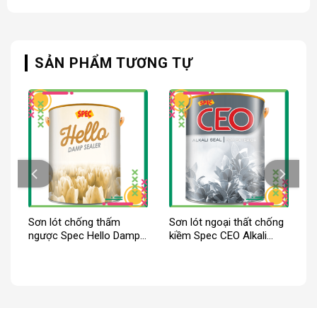
SẢN PHẨM TƯƠNG TỰ
er
Sơn lót chống thấm
Sơn lót ngoại thất chống
ngược Spec Hello Damp
kiềm Spec CEO Alkali
Sealer
Seal For Ext