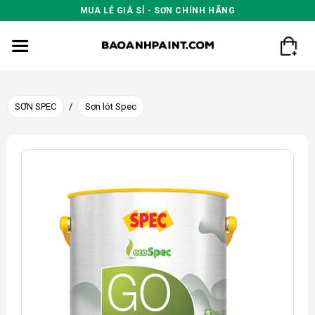
Skip
MUA LẺ GIÁ SỈ - SƠN CHÍNH HÃNG
to
content
SƠN SPEC
/
Sơn lót Spec