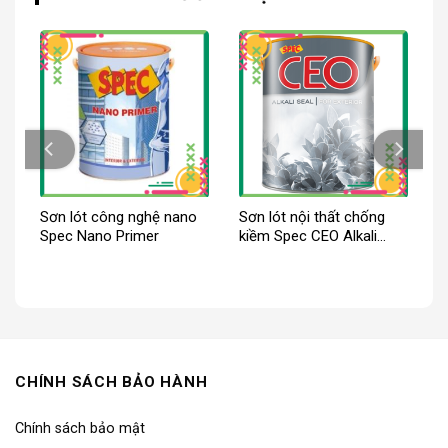
ại
Sơn lót công nghệ nano
Sơn lót nội thất chống
or
Spec Nano Primer
kiềm Spec CEO Alkali
Seal For Int
CHÍNH SÁCH BẢO HÀNH
Chính sách bảo mật