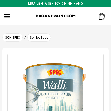
Skip
MUA LẺ GIÁ SỈ - SƠN CHÍNH HÃNG
to
content
SƠN SPEC
/
Sơn lót Spec