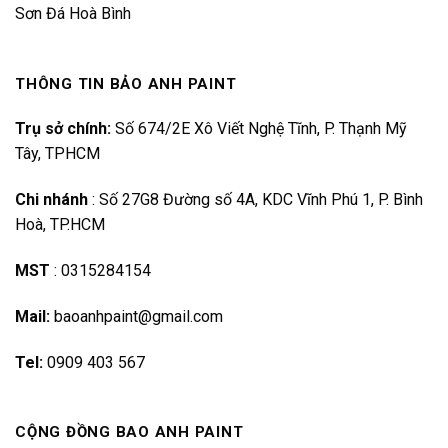
Sơn Đá Hoà Bình
THÔNG TIN BẢO ANH PAINT
Trụ sở chính:
Số 674/2E Xô Viết Nghệ Tĩnh, P. Thạnh Mỹ
Tây, TPHCM
Chi nhánh
:
Số 27G8 Đường số 4A, KDC Vĩnh Phú 1, P. Bình
Hoà, TP.HCM
MST
:
0315284154
Mail:
baoanhpaint@gmail.com
Tel:
0909 403 567
CỘNG ĐỒNG BAO ANH PAINT