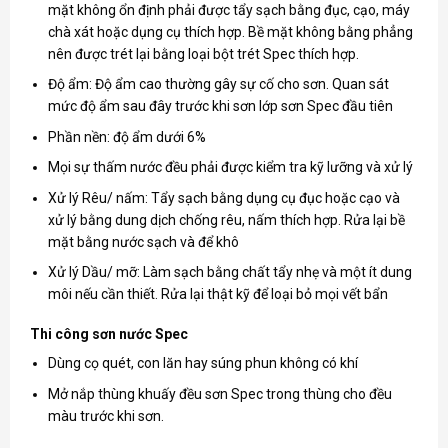
mặt không ổn định phải được tẩy sạch bằng đục, cạo, máy
chà xát hoặc dụng cụ thích hợp. Bề mặt không bằng phẳng
nên được trét lại bằng loại bột trét Spec thích hợp.
Độ ẩm: Độ ẩm cao thường gây sự cố cho sơn. Quan sát
mức độ ẩm sau đây trước khi sơn lớp sơn Spec đầu tiên
Phần nền: độ ẩm dưới 6%
Mọi sự thấm nước đều phải được kiểm tra kỹ lưỡng và xử lý
Xử lý Rêu/ nấm: Tẩy sạch bằng dụng cụ đục hoặc cạo và
xử lý bằng dung dịch chống rêu, nấm thích hợp. Rửa lại bề
mặt bằng nước sạch và để khô
Xử lý Dầu/ mỡ: Làm sạch bằng chất tẩy nhẹ và một ít dung
môi nếu cần thiết. Rửa lại thật kỹ để loại bỏ mọi vết bẩn
Thi công sơn nước Spec
Dùng cọ quét, con lăn hay súng phun không có khí
Mở nắp thùng khuấy đều sơn Spec trong thùng cho đều
màu trước khi sơn.