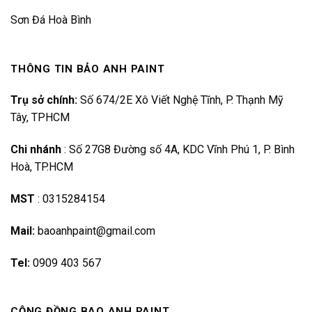
Sơn Đá Hoà Bình
THÔNG TIN BẢO ANH PAINT
Trụ sở chính:
Số 674/2E Xô Viết Nghệ Tĩnh, P. Thạnh Mỹ
Tây, TPHCM
Chi nhánh
:
Số 27G8 Đường số 4A, KDC Vĩnh Phú 1, P. Bình
Hoà, TP.HCM
MST
:
0315284154
Mail:
baoanhpaint@gmail.com
Tel:
0909 403 567
CỘNG ĐỒNG BAO ANH PAINT