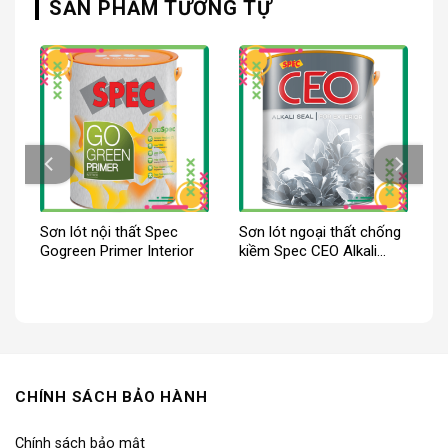
SẢN PHẨM TƯƠNG TỰ
ại
Sơn lót nội thất Spec
Sơn lót ngoại thất chống
Gogreen Primer Interior
kiềm Spec CEO Alkali
Seal For Ext
CHÍNH SÁCH BẢO HÀNH
Chính sách bảo mật