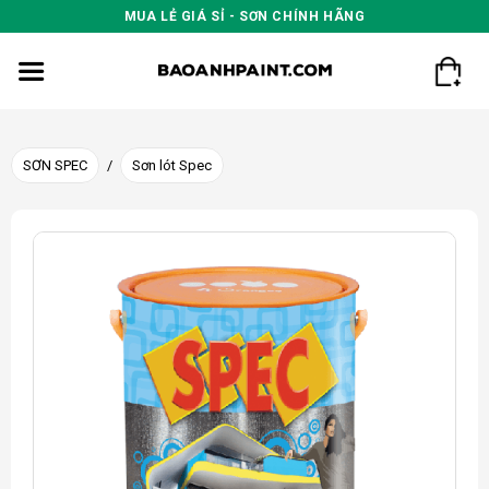
Skip
MUA LẺ GIÁ SỈ - SƠN CHÍNH HÃNG
to
content
SƠN SPEC
/
Sơn lót Spec