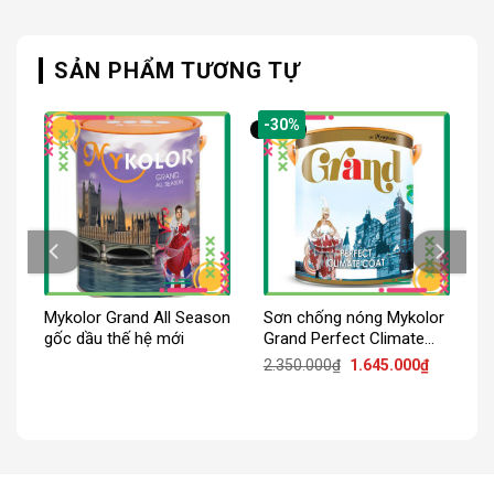
SẢN PHẨM TƯƠNG TỰ
-30%
Mykolor Grand All Season
Sơn chống nóng Mykolor
gốc dầu thế hệ mới
Grand Perfect Climate
Coat
iá
Giá
Giá
2.350.000
₫
1.645.000
₫
iện
gốc
hiện
ại
là:
tại
:
2.350.000₫.
là:
.857.000₫.
1.645.000