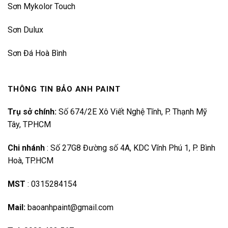
Sơn Mykolor Touch
Sơn Dulux
Sơn Đá Hoà Bình
THÔNG TIN BẢO ANH PAINT
Trụ sở chính:
Số 674/2E Xô Viết Nghệ Tĩnh, P. Thạnh Mỹ
Tây, TPHCM
Chi nhánh
:
Số 27G8 Đường số 4A, KDC Vĩnh Phú 1, P. Bình
Hoà, TP.HCM
MST
:
0315284154
Mail:
baoanhpaint@gmail.com