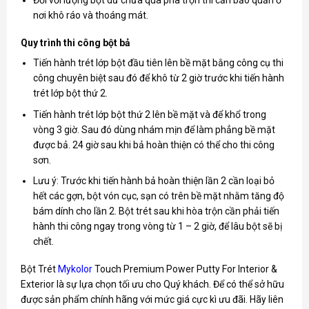
nơi khô ráo và thoáng mát.
Quy trình thi công bột bả
Tiến hành trét lớp bột đầu tiên lên bề mặt bằng công cụ thi
công chuyên biệt sau đó để khô từ 2 giờ trước khi tiến hành
trét lớp bột thứ 2.
Tiến hành trét lớp bột thứ 2 lên bề mặt và để khổ trong
vòng 3 giờ. Sau đó dùng nhám mịn để làm phẳng bề mặt
được bả. 24 giờ sau khi bả hoàn thiện có thể cho thi công
sơn.
Lưu ý: Trước khi tiến hành bả hoàn thiện lần 2 cần loại bỏ
hết các gợn, bột vón cục, sạn có trên bề mặt nhằm tăng độ
bám dính cho lần 2. Bột trét sau khi hòa trộn cần phải tiến
hành thi công ngay trong vòng từ 1 – 2 giờ, để lâu bột sẽ bị
chết.
Bột Trét
Mykolor
Touch Premium Power Putty For Interior &
Exterior là sự lựa chọn tối ưu cho Quý khách. Để có thể sở hữu
được sản phẩm chính hãng với mức giá cực kì ưu đãi. Hãy liên