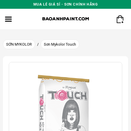
Skip
MUA LẺ GIÁ SỈ - SƠN CHÍNH HÃNG
to
content
SƠN MYKOLOR
/
Sơn Mykolor Touch