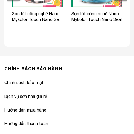
Sơn lót công nghệ Nano
Sơn lót công nghệ Nano
Mykolor Touch Nano Seal
Mykolor Touch Nano Seal
Clear White
iá
iện
ại
:
.639.000₫.
CHÍNH SÁCH BẢO HÀNH
Chính sách bảo mật
Dịch vụ sơn nhà giá rẻ
Hướng dẫn mua hàng
Hướng dẫn thanh toán