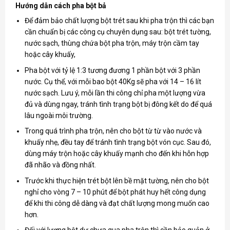
Hướng dẫn cách pha bột bả
Để đảm bảo chất lượng bột trét sau khi pha trộn thì các bạn
cần chuẩn bị các công cụ chuyên dụng sau: bột trét tường,
nước sạch, thùng chứa bột pha trộn, máy trộn cầm tay
hoặc cây khuấy,
Pha bột với tỷ lệ 1:3 tương đương 1 phần bột với 3 phần
nước. Cụ thể, với mỗi bao bột 40Kg sẽ pha với 14 – 16 lít
nước sạch. Lưu ý, mỗi lần thi công chỉ pha một lượng vừa
đủ và dùng ngay, tránh tình trạng bột bị đông kết do để quá
lâu ngoài môi trường.
Trong quá trình pha trộn, nên cho bột từ từ vào nước và
khuấy nhẹ, đều tay để tránh tình trạng bột vón cục. Sau đó,
dùng máy trộn hoặc cây khuấy mạnh cho đến khi hỗn hợp
đã nhão và đồng nhất.
Trước khi thực hiện trét bột lên bề mặt tường, nên cho bột
nghỉ cho vòng 7 – 10 phút để bột phát huy hết công dụng
để khi thi công dễ dàng và đạt chất lượng mong muốn cao
hơn.
Đối với lượng bột dư chưa qua pha trộn thì cần bảo quản ở