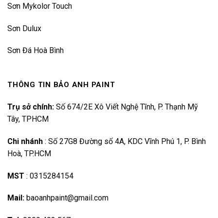
Sơn Mykolor Touch
Sơn Dulux
Sơn Đá Hoà Bình
THÔNG TIN BẢO ANH PAINT
Trụ sở chính:
Số 674/2E Xô Viết Nghệ Tĩnh, P. Thạnh Mỹ
Tây, TPHCM
Chi nhánh
:
Số 27G8 Đường số 4A, KDC Vĩnh Phú 1, P. Bình
Hoà, TP.HCM
MST
:
0315284154
Mail:
baoanhpaint@gmail.com