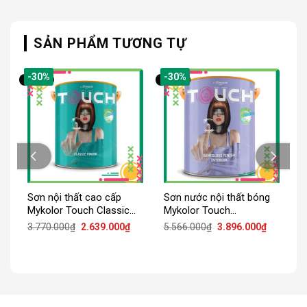
SẢN PHẨM TƯƠNG TỰ
-30%
-30%
Sơn nội thất cao cấp
Sơn nước nội thất bóng
Mykolor Touch Classic
Mykolor Touch
Finish
Semigloss Finish Interior
iá
Giá
Giá
Giá
Giá
3.770.000
₫
2.639.000
₫
5.566.000
₫
3.896.000
₫
iện
gốc
hiện
gốc
hiện
ại
là:
tại
là:
tại
:
3.770.000₫.
là:
5.566.000₫.
là:
.038.000₫.
2.639.000₫.
3.896.000