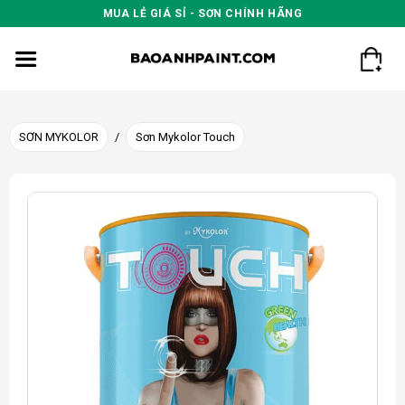
Skip
MUA LẺ GIÁ SỈ - SƠN CHÍNH HÃNG
to
content
SƠN MYKOLOR
/
Sơn Mykolor Touch