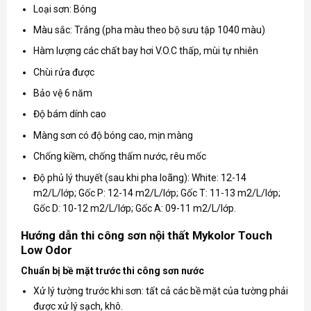
Loại sơn: Bóng
Màu sắc: Trắng (pha màu theo bộ sưu tập 1040 màu)
Hàm lượng các chất bay hơi V.O.C thấp, mùi tự nhiên
Chùi rửa được
Bảo vệ 6 năm
Độ bám dính cao
Màng sơn có độ bóng cao, mịn màng
Chống kiềm, chống thấm nước, rêu mốc
Độ phủ lý thuyết (sau khi pha loãng): White: 12-14
m2/L/lớp; Gốc P: 12-14 m2/L/lớp; Gốc T: 11-13 m2/L/lớp;
Gốc D: 10-12 m2/L/lớp; Gốc A: 09-11 m2/L/lớp.
Hướng dẫn thi công sơn nội thất Mykolor Touch
Low Odor
Chuẩn bị bề mặt trước thi công sơn nước
Xử lý tường trước khi sơn: tất cả các bề mặt của tường phải
được xử lý sạch, khô.