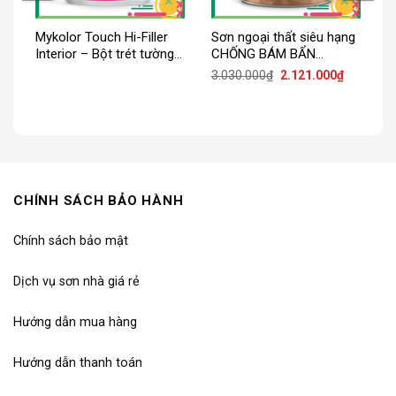
Mykolor Touch Hi-Filler
Sơn ngoại thất siêu hạng
Interior – Bột trét tường
CHỐNG BÁM BẨN
nội thất
Mykolor Touch Ultra
iá
Giá
Giá
3.030.000
₫
2.121.000
₫
iện
gốc
hiện
Finish
ại
là:
tại
:
3.030.000₫.
là:
.541.000₫.
2.121.000
CHÍNH SÁCH BẢO HÀNH
Chính sách bảo mật
Dịch vụ sơn nhà giá rẻ
Hướng dẫn mua hàng
Hướng dẫn thanh toán