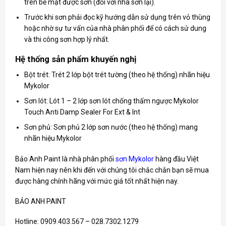
trên bề mặt được sơn (đối với nhà sơn lại).
Trước khi sơn phải đọc kỹ hướng dẫn sử dụng trên vỏ thùng
hoặc nhờ sự tư vấn của nhà phân phối để có cách sử dung
và thi công sơn hợp lý nhất.
Hệ thống sản phẩm khuyến nghị
Bột trét: Trét 2 lớp bột trét tường (theo hệ thống) nhãn hiệu
Mykolor
Sơn lót: Lót 1 – 2 lớp sơn lót chống thấm ngược Mykolor
Touch Anti Damp Sealer For Ext & Int
Sơn phủ: Sơn phủ 2 lớp sơn nước (theo hệ thống) mang
nhãn hiệu Mykolor
Bảo Anh Paint là nhà phân phối
sơn Mykolor
hàng đầu Việt
Nam hiện nay nên khi đến với chúng tôi chắc chắn bạn sẽ mua
được hàng chính hãng với mức giá tốt nhất hiện nay.
BẢO ANH PAINT
Hotline: 0909.403.567 – 028.7302.1279