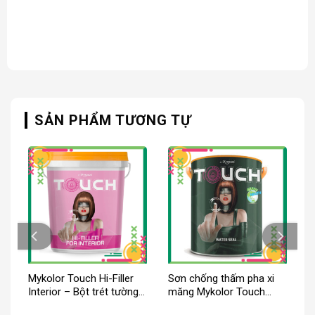
SẢN PHẨM TƯƠNG TỰ
Mykolor Touch Hi-Filler
Sơn chống thấm pha xi
Interior – Bột trét tường
măng Mykolor Touch
nội thất
Water Seal
iá