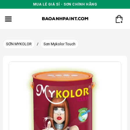
Skip
MUA LẺ GIÁ SỈ - SƠN CHÍNH HÃNG
to
content
SƠN MYKOLOR
/
Sơn Mykolor Touch