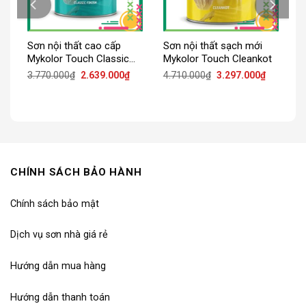
Sơn nội thất cao cấp
Sơn nội thất sạch mới
Mykolor Touch Classic
Mykolor Touch Cleankot
Finish
Giá
Giá
Giá
Giá
3.770.000
₫
2.639.000
₫
4.710.000
₫
3.297.000
₫
gốc
hiện
gốc
hiện
là:
tại
là:
tại
3.770.000₫.
là:
4.710.000₫.
là:
2.639.000₫.
3.297.000
CHÍNH SÁCH BẢO HÀNH
Chính sách bảo mật
Dịch vụ sơn nhà giá rẻ
Hướng dẫn mua hàng
Hướng dẫn thanh toán