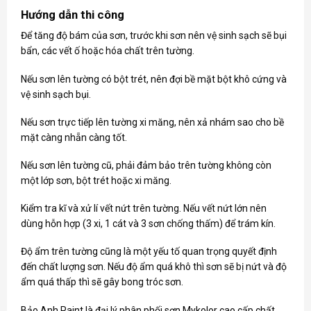
Hướng dẫn thi công
Để tăng độ bám của sơn, trước khi sơn nên vệ sinh sạch sẽ bụi
bẩn, các vết ố hoặc hóa chất trên tường.
Nếu sơn lên tường có bột trét, nên đợi bề mặt bột khô cứng và
vệ sinh sạch bụi.
Nếu sơn trực tiếp lên tường xi măng, nên xả nhám sao cho bề
mặt càng nhẵn càng tốt.
Nếu sơn lên tường cũ, phải đảm bảo trên tường không còn
một lớp sơn, bột trét hoặc xi măng.
Kiểm tra kĩ và xử lí vết nứt trên tường. Nếu vết nứt lớn nên
dùng hỗn hợp (3 xi, 1 cát và 3 sơn chống thấm) để trám kín.
Độ ẩm trên tường cũng là một yếu tố quan trọng quyết định
đến chất lượng sơn. Nếu độ ẩm quá khô thì sơn sẽ bị nứt và độ
ẩm quá thấp thì sẽ gây bong tróc sơn.
Bảo Anh Paint là đại lý phân phối
sơn Mykolor
cao cấp chất