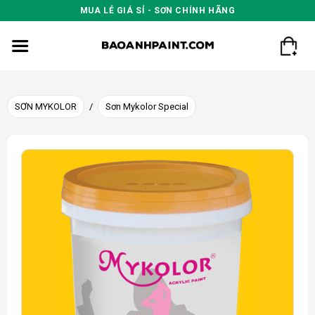
Skip
MUA LẺ GIÁ SỈ - SƠN CHÍNH HÃNG
to
content
SƠN MYKOLOR
/
Sơn Mykolor Special