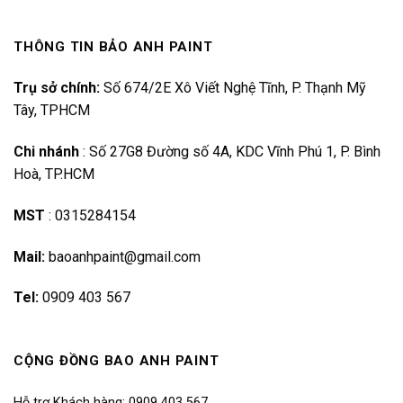
THÔNG TIN BẢO ANH PAINT
Trụ sở chính:
Số 674/2E Xô Viết Nghệ Tĩnh, P. Thạnh Mỹ
Tây, TPHCM
Chi nhánh
:
Số 27G8 Đường số 4A, KDC Vĩnh Phú 1, P. Bình
Hoà, TP.HCM
MST
:
0315284154
Mail:
baoanhpaint@gmail.com
Tel:
0909 403 567
CỘNG ĐỒNG BAO ANH PAINT
Hỗ trợ Khách hàng: 0909 403 567