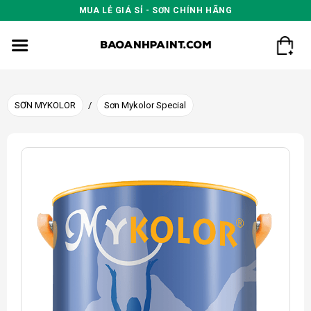
Skip
MUA LẺ GIÁ SỈ - SƠN CHÍNH HÃNG
to
content
SƠN MYKOLOR
/
Sơn Mykolor Special