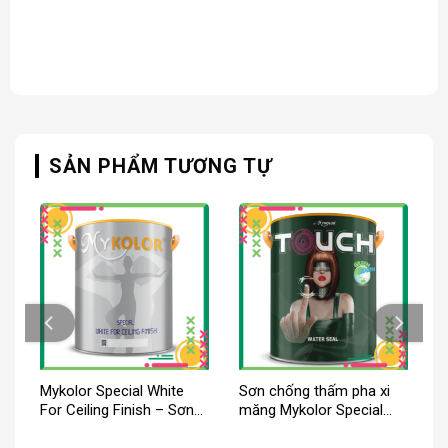
SẢN PHẨM TƯƠNG TỰ
t
Mykolor Special White
Sơn chống thấm pha xi
For Ceiling Finish – Sơn
măng Mykolor Special
trần nhà đẹp Mykolor
Water Seal