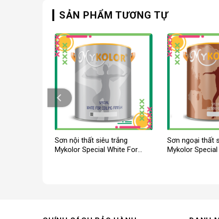
SẢN PHẨM TƯƠNG TỰ
hất bóng
Sơn nội thất siêu trắng
Sơn ngoại thất 
Semigloss
Mykolor Special White For
Mykolor Special 
Ceiling Finish