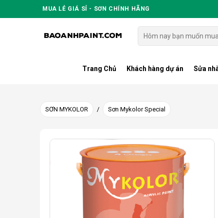
Skip
MUA LẺ GIÁ SỈ - SƠN CHÍNH HÃNG
to
content
Tìm
kiếm:
Trang Chủ
Khách hàng dự án
Sửa nhà
SƠN MYKOLOR
/
Sơn Mykolor Special