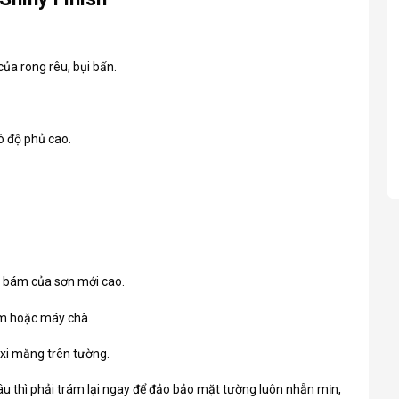
ủa rong rêu, bụi bẩn.
ó độ phủ cao.
ộ bám của sơn mới cao.
m hoặc máy chà.
 xi măng trên tường.
ở đâu thì phải trám lại ngay để đảo bảo mặt tường luôn nhẵn mịn,