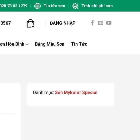
028.73.02.1279
Tin tức sơn
Tính chi phí sơn
03567
ĐĂNG NHẬP
ơn Hòa Bình
Bảng Màu Sơn
Tin Tức
Danh mục:
Sơn Mykolor Special