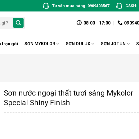
Tư vấn mua hàng: 0909403567
CSKH: 
08:00 - 17:00
09094
 trọn gói
SƠN MYKOLOR
SƠN DULUX
SƠN JOTUN
S
Sơn nước ngoại thất tươi sáng Mykolor
Special Shiny Finish