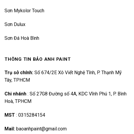
Sơn Mykolor Touch
Sơn Dulux
Sơn Đá Hoà Bình
THÔNG TIN BẢO ANH PAINT
Trụ sở chính:
Số 674/2E Xô Viết Nghệ Tĩnh, P. Thạnh Mỹ
Tây, TPHCM
Chi nhánh
:
Số 27G8 Đường số 4A, KDC Vĩnh Phú 1, P. Bình
Hoà, TP.HCM
MST
:
0315284154
Mail:
baoanhpaint@gmail.com