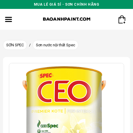
Skip
MUA LẺ GIÁ SỈ - SƠN CHÍNH HÃNG
to
content
SƠN SPEC
/
Sơn nước nội thất Spec