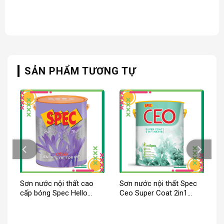
SẢN PHẨM TƯƠNG TỰ
Sơn nước nội thất cao
Sơn nước nội thất Spec
or
cấp bóng Spec Hello
Ceo Super Coat 2in1
Satin Kote For Int
Matte