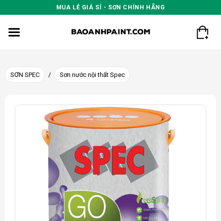
Skip
MUA LẺ GIÁ SỈ - SƠN CHÍNH HÃNG
to
content
SƠN SPEC
/
Sơn nước nội thất Spec