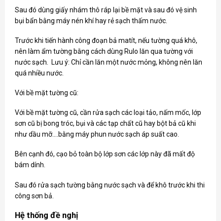
Sau đó dùng giấy nhám thô ráp lại bề mặt và sau đó vệ sinh
bụi bẩn bằng máy nén khí hay rẻ sạch thấm nước.
Trước khi tiến hành công đoạn bả matít, nếu tường quá khô,
nên làm ẩm tường bằng cách dùng Rulo lăn qua tường với
nước sạch. Lưu ý: Chỉ cần lăn một nước mỏng, không nên lăn
quá nhiều nước.
Với bề mặt tường cũ:
Với bề mặt tường cũ, cần rửa sạch các loại tảo, nấm mốc, lớp
sơn cũ bị bong tróc, bụi và các tạp chất cũ hay bột bả cũ khi
như dầu mỡ….bằng máy phun nước sạch áp suất cao.
Bên cạnh đó, cạo bỏ toàn bộ lớp sơn các lớp này đã mất độ
bám dính.
Sau đó rửa sạch tường bằng nước sạch và để khô trước khi thi
công sơn bả.
Hệ thống đề nghị