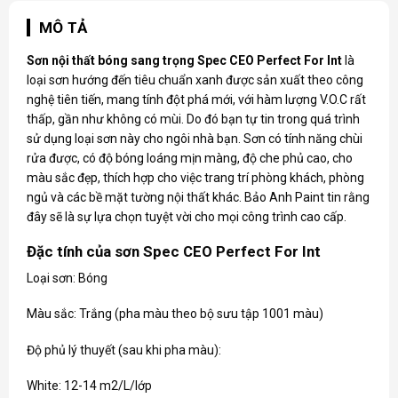
MÔ TẢ
Sơn nội thất bóng sang trọng Spec CEO Perfect For Int
là
loại sơn hướng đến tiêu chuẩn xanh được sản xuất theo công
nghệ tiên tiến, mang tính đột phá mới, với hàm lượng V.O.C rất
thấp, gần như không có mùi. Do đó bạn tự tin trong quá trình
sử dụng loại sơn này cho ngôi nhà bạn. Sơn có tính năng chùi
rửa được, có độ bóng loáng mịn màng, độ che phủ cao, cho
màu sắc đẹp, thích hợp cho việc trang trí phòng khách, phòng
ngủ và các bề mặt tường nội thất khác. Bảo Anh Paint tin rằng
đây sẽ là sự lựa chọn tuyệt vời cho mọi công trình cao cấp.
Đặc tính của sơn Spec CEO Perfect For Int
Loại sơn: Bóng
Màu sắc: Trắng (pha màu theo bộ sưu tập 1001 màu)
Độ phủ lý thuyết (sau khi pha màu):
White: 12-14 m2/L/lớp