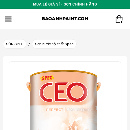
Skip
MUA LẺ GIÁ SỈ - SƠN CHÍNH HÃNG
to
content
SƠN SPEC
/
Sơn nước nội thất Spec