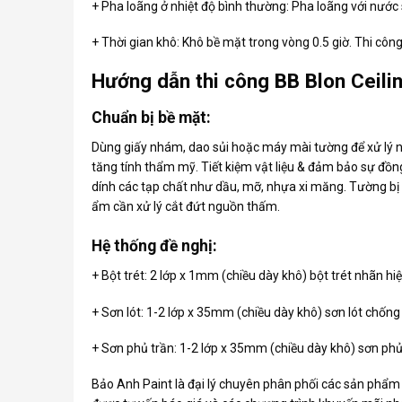
+ Pha loãng ở nhiệt độ bình thường: Pha loãng với nướ
+ Thời gian khô: Khô bề mặt trong vòng 0.5 giờ. Thi công 
Hướng dẫn thi công BB Blon Ceili
Chuẩn bị bề mặt:
Dùng giấy nhám, dao sủi hoặc máy mài tường để xử lý 
tăng tính thẩm mỹ. Tiết kiệm vật liệu & đảm bảo sự đồn
dính các tạp chất như dầu, mỡ, nhựa xi măng. Tường bị
ẩm cần xử lý cắt đứt nguồn thấm.
Hệ thống đề nghị:
+ Bột trét: 2 lớp x 1mm (chiều dày khô) bột trét nhãn hi
+ Sơn lót: 1-2 lớp x 35mm (chiều dày khô) sơn lót chống
+ Sơn phủ trần: 1-2 lớp x 35mm (chiều dày khô) sơn phủ
Bảo Anh Paint là đại lý chuyên phân phối các sản phẩ