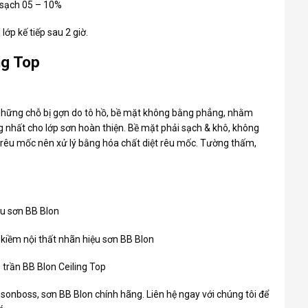
c sạch 05 – 10%
lớp kế tiếp sau 2 giờ.
ng Top
những chỗ bị gợn do tô hồ, bề mặt không bằng phẳng, nhằm
g nhất cho lớp sơn hoàn thiện. Bề mặt phải sạch & khô, không
 rêu mốc nên xử lý bằng hóa chất diệt rêu mốc. Tường thấm,
ệu sơn BB Blon
 kiềm nội thất nhãn hiệu sơn BB Blon
 trần BB Blon Ceiling Top
m
sonboss
, sơn BB Blon chính hãng. Liên hệ ngay với chúng tôi để