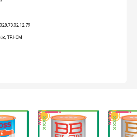
é.
 028.73.02.12.79
 Đức, TP.HCM