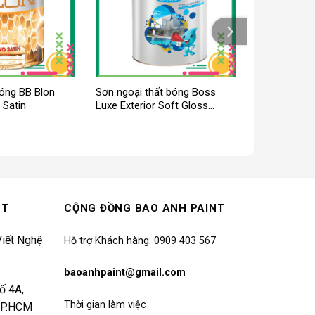
bóng BB Blon
Sơn ngoại thất bóng Boss
 Satin
Luxe Exterior Soft Gloss
Finish
NT
CỘNG ĐỒNG BAO ANH PAINT
iết Nghệ
Hỗ trợ Khách hàng: 0909 403 567
baoanhpaint@gmail.com
ố 4A,
Thời gian làm việc
 TP.HCM