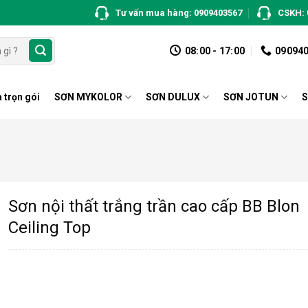
Tư vấn mua hàng: 0909403567
CSKH: 
08:00 - 17:00
09094
 trọn gói
SƠN MYKOLOR
SƠN DULUX
SƠN JOTUN
S
Sơn nội thất trắng trần cao cấp BB Blon
Ceiling Top