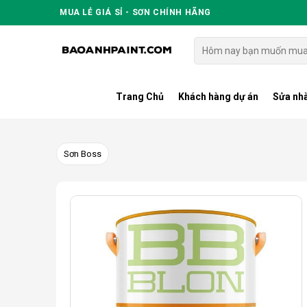
Skip
MUA LẺ GIÁ SỈ - SƠN CHÍNH HÃNG
to
content
Tìm
kiếm:
Trang Chủ
Khách hàng dự án
Sửa nhà
Sơn Boss