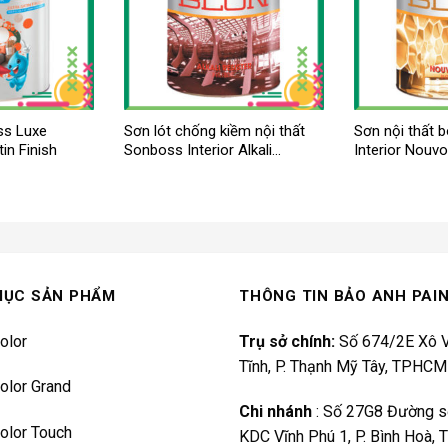
ss Luxe
Sơn lót chống kiềm nội thất
Sơn nội thất 
tin Finish
Sonboss Interior Alkali
Interior Nouvo
Resister
MỤC SẢN PHẨM
THÔNG TIN BẢO ANH PAI
olor
Trụ sở chính:
Số 674/2E Xô V
Tĩnh, P. Thạnh Mỹ Tây, TPHCM
olor Grand
Chi nhánh
:
Số 27G8 Đường s
olor Touch
KDC Vĩnh Phú 1, P. Bình Hoà,