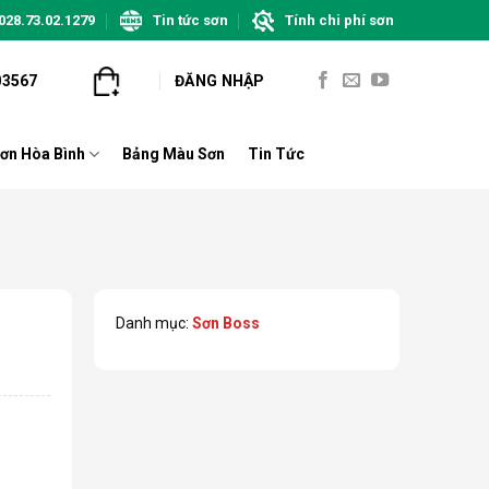
028.73.02.1279
Tin tức sơn
Tính chi phí sơn
03567
ĐĂNG NHẬP
ơn Hòa Bình
Bảng Màu Sơn
Tin Tức
Danh mục:
Sơn Boss