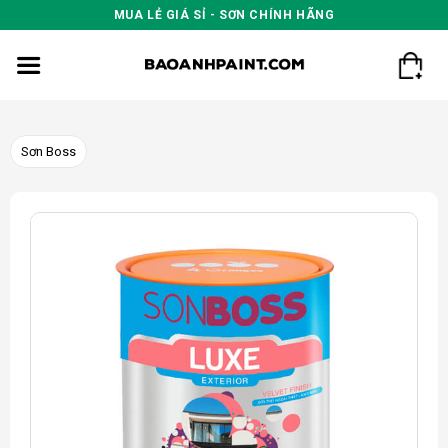
Skip
MUA LẺ GIÁ SỈ - SƠN CHÍNH HÃNG
to
content
Sơn Boss