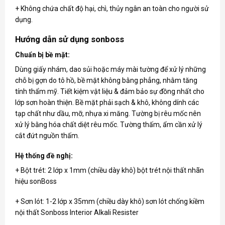
+ Không chứa chất độ hại, chì, thủy ngân an toàn cho người sử
dụng.
Hướng dẫn sử dụng sonboss
Chuẩn bị bề mặt:
Dùng giấy nhám, dao sủi hoặc máy mài tường để xử lý những
chỗ bị gợn do tô hồ, bề mặt không bằng phẳng, nhằm tăng
tính thẩm mỹ. Tiết kiệm vật liệu & đảm bảo sự đồng nhất cho
lớp sơn hoàn thiện. Bề mặt phải sạch & khô, không dính các
tạp chất như dầu, mỡ, nhựa xi măng. Tường bị rêu mốc nên
xử lý bằng hóa chất diệt rêu mốc. Tường thấm, ẩm cần xử lý
cắt đứt nguồn thấm.
Hệ thống đề nghị:
+ Bột trét: 2 lớp x 1mm (chiều dày khô) bột trét nội thất nhãn
hiệu sonBoss
+ Sơn lót: 1-2 lớp x 35mm (chiều dày khô) sơn lót chống kiềm
nội thất Sonboss Interior Alkali Resister